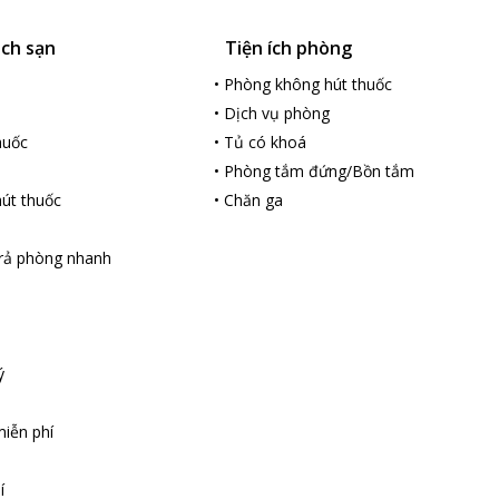
ách sạn
Tiện ích phòng
•
Phòng không hút thuốc
•
Dịch vụ phòng
huốc
•
Tủ có khoá
•
Phòng tắm đứng/Bồn tắm
út thuốc
•
Chăn ga
rả phòng nhanh
ý
iễn phí
í