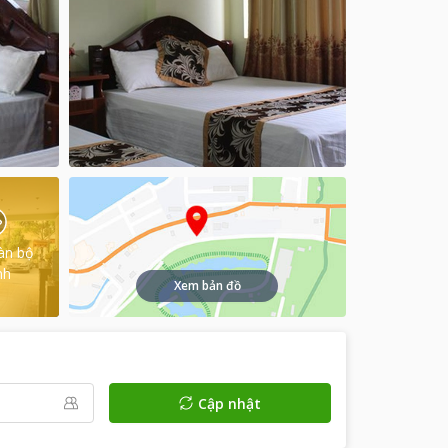
àn bộ
nh
Xem bản đồ
Cập nhật