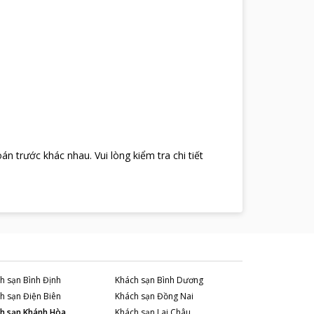
oán trước khác nhau
.
Vui lòng kiểm tra chi tiết
h sạn
Bình Định
Khách sạn
Bình Dương
h sạn
Điện Biên
Khách sạn
Đồng Nai
h sạn
Khánh Hòa
Khách sạn
Lai Châu