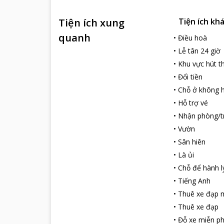
Tiện ích xung
Tiện ích kh
quanh
•
Điều hoà
•
Lễ tân 24 giờ
•
Khu vực hút t
•
Đổi tiền
•
Chỗ ở không h
•
Hỗ trợ vé
•
Nhận phòng/t
•
Vườn
•
Sân hiên
•
Là ủi
•
Chỗ để hành l
•
Tiếng Anh
•
Thuê xe đạp m
•
Thuê xe đạp
•
Đỗ xe miễn ph