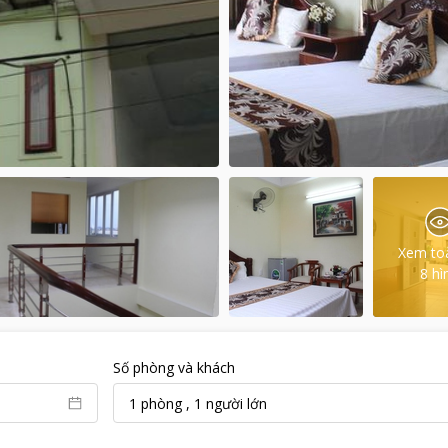
Xem to
8
hì
Số phòng và khách
1
phòng
,
1
người lớn