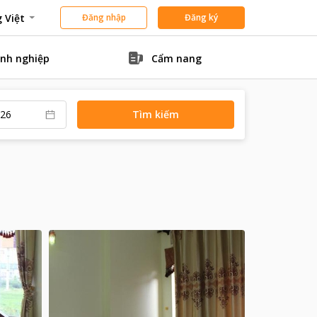
 Việt
Đăng nhập
Đăng ký
nh nghiệp
Cẩm nang
Tìm kiếm