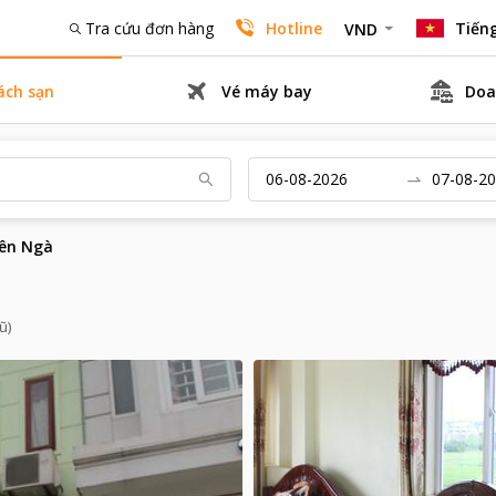
Tra cứu đơn hàng
Hotline
Tiếng
VND
ách sạn
Vé máy bay
Doa
iên Ngà
ũ)