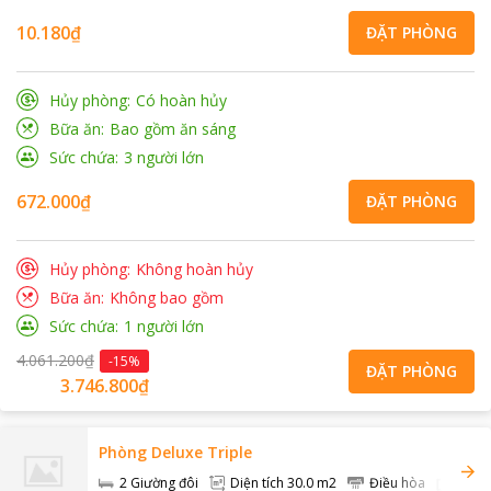
10.180₫
ĐẶT PHÒNG
Hủy phòng
Có hoàn hủy
Bữa ăn
Bao gồm ăn sáng
Sức chứa
3
người lớn
672.000₫
ĐẶT PHÒNG
Hủy phòng
Không hoàn hủy
Bữa ăn
Không bao gồm
Sức chứa
1
người lớn
4.061.200₫
-
15
%
ĐẶT PHÒNG
3.746.800₫
Phòng Deluxe Triple
2 Giường đôi
Diện tích
30.0 m2
Điều hòa
TV +