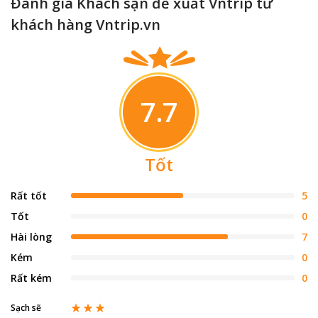
Đánh giá Khách sạn đề xuất Vntrip từ
khách hàng Vntrip.vn
7.7
Tốt
Rất tốt
5
Tốt
0
Hài lòng
7
Kém
0
Rất kém
0
Sạch sẽ