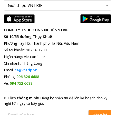
CÔNG TY TNHH CÔNG NGHỆ VNTRIP
Số 10/55 đường Thụy Khuê
Phường Tây Hồ, Thành phố Hà Nội, Việt Nam
Số tài khoản
:
1023431230
Ngân hàng
:
Vietcombank
Chi nhánh
:
Thăng Long
Email:
cs@vntrip.vn
Phòng:
096 326 6688
Vé:
094 752 6688
Du lịch thông minh
!
Đăng ký nhận tin để lên kế hoạch cho kỳ
nghỉ tới ngay từ bây giờ
:
Đăng ký