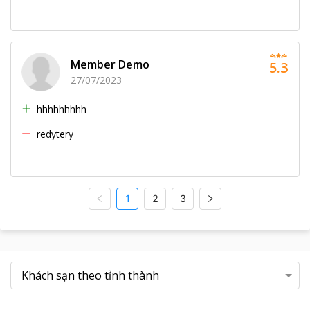
Member Demo
5.3
27/07/2023
hhhhhhhhh
redytery
1
2
3