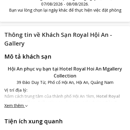
07/08/2026
-
08/08/2026
.
Bạn vui lòng chọn lại ngày khác để thực hiện việc đặt phòng
Thông tin về
Khách Sạn Royal Hội An -
Gallery
Mô tả khách sạn
Hội An phục vụ bạn tại Hotel Royal Hoi An Mgallery
Collection
39 Đào Duy Từ, Phố cổ Hội An, Hội An, Quảng Nam
Vị trí địa lý:
Nằm cách trung tâm của thành phố Hội An 1km,
Hotel Royal
Hoi An Mgallery Collection
toạ lạc ngay trên đường Đào Duy
Xem thêm
Từ, một vị trí lý tưởng mang những đặc điểm thuận lợi nhất để
khách hàng có được một kỳ nghỉ như ý và quá trình tham quan
Tiện ích xung quanh
nhanh chóng mà hiệu quả.
Với những ai yêu thích du lịch, đam mê tìm hiểu Hội An thì đây