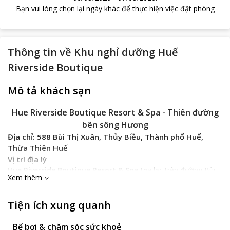
Bạn vui lòng chọn lại ngày khác để thực hiện việc đặt phòng
Thông tin về
Khu nghỉ dưỡng Huế
Riverside Boutique
Mô tả khách sạn
Hue Riverside Boutique Resort & Spa
- Thiên đường
bên sông Hương
Địa chỉ: 588 Bùi Thị Xuân, Thủy Biều, Thành phố Huế,
Thừa Thiên Huế
Vị trí địa lý
Hue Riverside Boutique Resort & Spa
tọa lạc trên đường Bùi
Xem thêm
Thị Xuân, ven sông Hương hiền hòa. Khách sạn cách trung tâm
TP. Huế 7km, cách ga Huế 1km, cách sân bay Phú Bài khoảng
45 phút đi xe. Với vị trí thuận lợi, khách sạn dễ dàng tiếp cận
Tiện ích xung quanh
những điểm tham quan du lịch nổi tiếng của Huế.
Bể bơi & chăm sóc sức khoẻ
Đặc điểm khách sạn