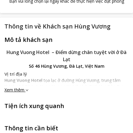
Bạn vui lòng chọn lại ngày khác để thực hiện việc đặt phòng
Thông tin về
Khách sạn Hùng Vương
Mô tả khách sạn
Hung Vuong Hotel – Điểm dừng chân tuyệt vời ở Đà
Lạt
Số 46 Hùng Vương, Đà Lạt, Việt Nam
Vị trí địa lý
Hung Vuong Hotel
tọa lạc ở đường Hùng Vương, trung tâm
thành phố Đà Lạt.
Hung Vuong Hotel
cách Dinh Vua Bảo Đại
Xem thêm
700m, Vườn hoa Đà Lạt 1km. Sân bay Liên Khương cách đó 30
phút lái xe. Với vị trí thuận lợi, bạn dễ dàng di chuyển và tham
Tiện ích xung quanh
quan những điểm du lich nổi tiếng ở khu nghỉ dưỡng tuyệt vời
này.
Đặc điểm khách sạn
Hung Vuong Hotel
có kiến trúc độc đáo, mang phong cách
Thông tin cần biết
hiện đại và lịch sự, là địa điểm dừng chân lý tưởng cho du khách