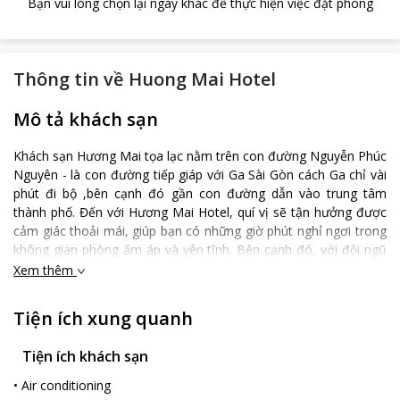
Bạn vui lòng chọn lại ngày khác để thực hiện việc đặt phòng
Thông tin về
Huong Mai Hotel
Mô tả khách sạn
Khách sạn Hương Mai tọa lạc nằm trên con đường Nguyễn Phúc
Nguyên - là con đường tiếp giáp với Ga Sài Gòn cách Ga chỉ vài
phút đi bộ ,bên cạnh đó gần con đường dẫn vào trung tâm
thành phố. Đến với Hương Mai Hotel, quí vị sẽ tận hưởng được
cảm giác thoải mái, giúp bạn có những giờ phút nghỉ ngơi trong
không gian phòng ấm áp và yên tĩnh. Bên cạnh đó, với đội ngũ
nhân viên khách sạn mến khách và nhiều kinh nghiệm sẽ đem lại
Xem thêm
cho bạn những dịch vụ tốt nhất, cùng những tiện nghi phòng
hiện đại.
Tiện ích xung quanh
Tiện ích khách sạn
•
Air conditioning