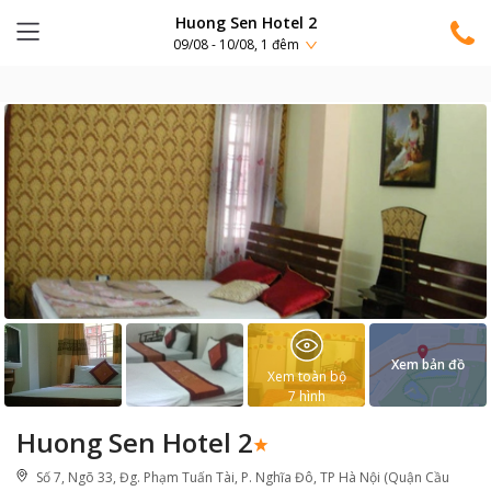
Huong Sen Hotel 2
09/08 - 10/08, 1 đêm
Xem bản đồ
Xem toàn bộ
7
hình
Huong Sen Hotel 2
Số 7, Ngõ 33, Đg. Phạm Tuấn Tài, P. Nghĩa Đô, TP Hà Nội (Quận Cầu