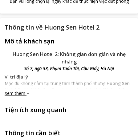
Bạn vui lòng chọn lại ngày khác để thực hiện việc đặt phòng
Thông tin về
Huong Sen Hotel 2
Mô tả khách sạn
Huong Sen Hotel 2: Không gian đơn giản và nhẹ
nhàng
Số 7, ngõ 33, Phạm Tuấn Tài, Cầu Giấy, Hà Nội
Vị trí địa lý
Mặc dù không nằm tại trung tâm thành phố nhưng
Huong Sen
Hotel 2
có lợi thế về ngắm cảnh, khám phá Hà Nội trên nhiều
Xem thêm
góc cạnh với những lát cắt chân thực nhất. Bên cạnh đó, khách
sạn rất thuận tiện đường giao thông khi cách bến xe Mỹ Đình
Tiện ích xung quanh
khoảng 1km, cách sân bay Nội Bài khoảng 20km. Với những ai
thích di chuyển, ưa khám phá và muốn có những trải nghiệm
mới lạ thì đây thực sự là sự lựa chọn hoàn hảo. Ngoài ra, từ đây
bạn có thể khám phá nhiều địa danh du lịch nổi tiếng của Hà
Thông tin cần biết
Nội.