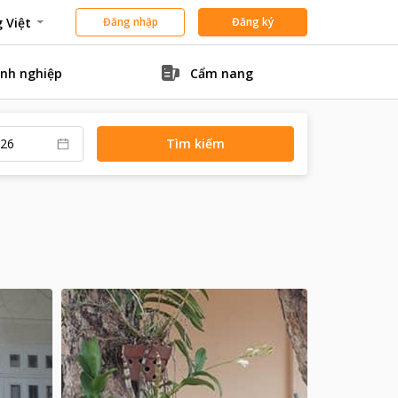
 Việt
Đăng nhập
Đăng ký
nh nghiệp
Cẩm nang
Tìm kiếm