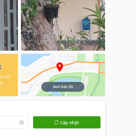
àn bộ
nh
Xem bản đồ
Cập nhật