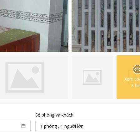
Xem to
3
hì
Số phòng và khách
1
phòng
,
1
người lớn