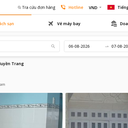
Tra cứu đơn hàng
Hotline
Tiếng
VND
ách sạn
Vé máy bay
Doa
Huyền Trang
 Nam