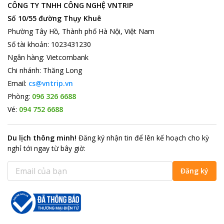
CÔNG TY TNHH CÔNG NGHỆ VNTRIP
Số 10/55 đường Thụy Khuê
Phường Tây Hồ, Thành phố Hà Nội, Việt Nam
Số tài khoản
:
1023431230
Ngân hàng
:
Vietcombank
Chi nhánh
:
Thăng Long
Email:
cs@vntrip.vn
Phòng:
096 326 6688
Vé:
094 752 6688
Du lịch thông minh
!
Đăng ký nhận tin để lên kế hoạch cho kỳ
nghỉ tới ngay từ bây giờ
:
Đăng ký