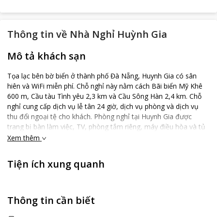
Thông tin về
Nhà Nghỉ Huỳnh Gia
Mô tả khách sạn
Tọa lạc bên bờ biển ở thành phố Đà Nẵng, Huynh Gia có sân
hiên và WiFi miễn phí. Chỗ nghỉ này nằm cách Bãi biển Mỹ Khê
600 m, Cầu tàu Tình yêu 2,3 km và Cầu Sông Hàn 2,4 km. Chỗ
nghỉ cung cấp dịch vụ lễ tân 24 giờ, dịch vụ phòng và dịch vụ
thu đổi ngoại tệ cho khách. Phòng nghỉ tại Huynh Gia được
trang bị bàn làm việc, TV, phòng tắm riêng, máy điều hòa và tủ
để quần áo. Khách nghỉ tại nhà khách có thể thưởng thức bữa
Xem thêm
sáng kiểu Á. Huynh Gia nằm trong bán kính 2,9 km từ Bảo tàng
Chăm và 3 km từ Trung tâm thương mại Indochina Riverside.
Tiện ích xung quanh
Sân bay gần nhất là Sân bay Quốc tế Đà Nẵng, cách đó 5 km, và
nhà nghỉ cung cấp dịch vụ đưa/đón sân bay với một khoản phụ
phí.
Thông tin cần biết