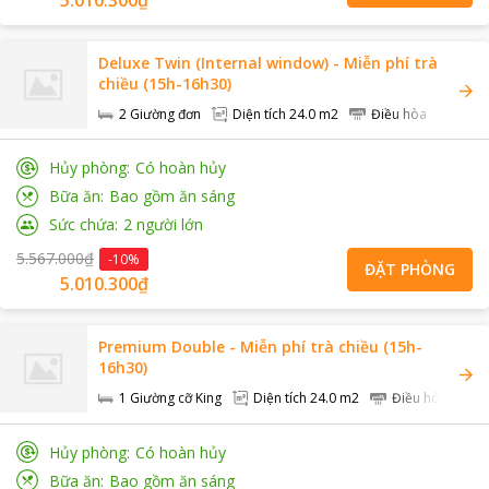
Deluxe Twin (Internal window) - Miễn phí trà
chiều (15h-16h30)
2 Giường đơn
Diện tích
24.0 m2
Điều hòa
Khôn
Hủy phòng
Có hoàn hủy
Bữa ăn
Bao gồm ăn sáng
Sức chứa
2
người lớn
5.567.000₫
-
10
%
ĐẶT PHÒNG
5.010.300₫
Premium Double - Miễn phí trà chiều (15h-
16h30)
1 Giường cỡ King
Diện tích
24.0 m2
Điều hòa
Hủy phòng
Có hoàn hủy
Bữa ăn
Bao gồm ăn sáng