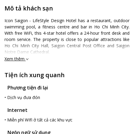
Mô tả khách sạn
Icon Saigon - LifeStyle Design Hotel has a restaurant, outdoor
swimming pool, a fitness centre and bar in Ho Chi Minh City.
With free WiFi, this 4-star hotel offers a 24-hour front desk and
room service. The property is close to popular attractions like
Ho Chi Minh City Hall, Saigon Central Post Office and Saigon
Notre Dame Cathedral.
Xem thêm
At the hotel, every room comes with a wardrobe. At Icon Saigon
- LifeStyle Design all rooms are fitted with a desk, a flat-screen
TV and a private bathroom..
Tiện ích xung quanh
A continental breakfast is available every morning at the
accommodation..
Phương tiện đi lại
Popular points of interest near Icon Saigon - LifeStyle Design
•
Dịch vụ đưa đón
Hotel include Saigon Opera House, Vincom Shopping Center and
Union Square Saigon Shopping Mall. The nearest airport is Tan
Internet
Son Nhat International Airport, 13 km from the hotel..
•
Miễn phí WIfi ở tất cả các khu vực
Ngôn ngữ sử dụng