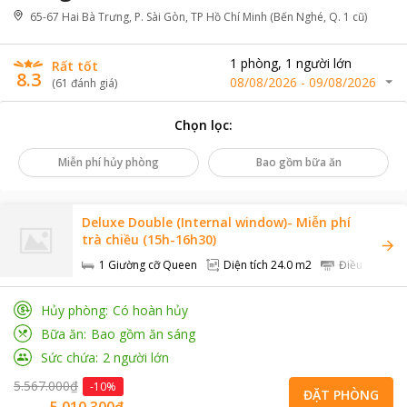
65-67 Hai Bà Trưng, P. Sài Gòn, TP Hồ Chí Minh (Bến Nghé, Q. 1 cũ)
1
phòng
,
1
người lớn
Rất tốt
8.3
08/08/2026
-
09/08/2026
(
61
đánh giá
)
Chọn lọc
:
Miễn phí hủy phòng
Bao gồm bữa ăn
Deluxe Double (Internal window)- Miễn phí
trà chiều (15h-16h30)
1 Giường cỡ Queen
Diện tích
24.0 m2
Điều hòa
Hủy phòng
Có hoàn hủy
Bữa ăn
Bao gồm ăn sáng
Sức chứa
2
người lớn
5.567.000₫
-
10
%
ĐẶT PHÒNG
5.010.300₫