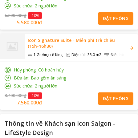
Sức chứa
2
người lớn
6.200.000₫
-
10
%
ĐẶT PHÒNG
5.580.000₫
Icon Signature Suite - Miễn phí trà chiều
(15h-16h30)
1 Giường cỡ King
Diện tích
35.0 m2
Điều hòa
Hủy phòng
Có hoàn hủy
Bữa ăn
Bao gồm ăn sáng
Sức chứa
2
người lớn
8.400.000₫
-
10
%
ĐẶT PHÒNG
7.560.000₫
Thông tin về
Khách sạn Icon Saigon -
LifeStyle Design