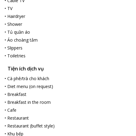
•
Cable TV
•
TV
•
Hairdryer
•
Shower
•
Tủ quần áo
•
Áo choàng tắm
•
Slippers
•
Toiletries
Tiện ích dịch vụ
•
Cà phê/trà cho khách
•
Diet menu (on request)
•
Breakfast
•
Breakfast in the room
•
Cafe
•
Restaurant
•
Restaurant (buffet style)
•
Khu bếp