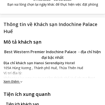
Bạn vui lòng chọn lại ngày khác để thực hiện việc đặt phòng
Thông tin về
Khách sạn Indochine Palace
Huế
Mô tả khách sạn
Best Western Premier Indochine Palace - địa chỉ hiện
đại bậc nhất
Địa chỉ khách sạn Hanoi Serendipity Hotel
105A Hùng Vương , Thành phố Huế, Thừa Thiên Huế
Vị trí địa lý:
Không tọa lạc ngay tại trung tâm thành phố Huế nhưng
Best
Xem thêm
Western Premier Indochine Palace
chỉ cách trung tâm 0,5km
gần với khu vực Nhà văn hóa, nhà thờ Đức Bà, cung An Định,…
khá náo nhiệt. Tuy vậy vẻ sang trọng của địa điểm nghỉ dưỡng
Tiện ích xung quanh
này vẫn không hề bị ảnh hưởng.
Tiện ích khách sạn
Bạn sẽ mất khoảng 20 phút để đi từ khách sạn ra sân bay.