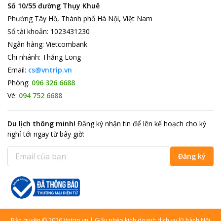
Số 10/55 đường Thụy Khuê
Phường Tây Hồ, Thành phố Hà Nội, Việt Nam
Số tài khoản
:
1023431230
Ngân hàng
:
Vietcombank
Chi nhánh
:
Thăng Long
Email:
cs@vntrip.vn
Phòng:
096 326 6688
Vé:
094 752 6688
Du lịch thông minh
!
Đăng ký nhận tin để lên kế hoạch cho kỳ
nghỉ tới ngay từ bây giờ
:
Đăng ký
Bản quyền
©
2026
Vntrip.vn
|
Giấy phép kinh doanh dịch vụ lữ hành Nội