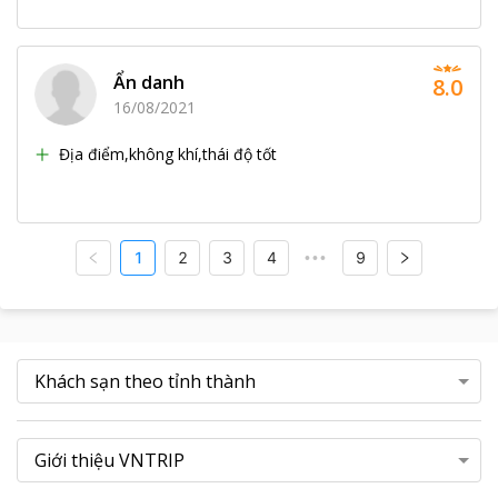
Ẩn danh
8.0
16/08/2021
Địa điểm,không khí,thái độ tốt
1
2
3
4
9
•••