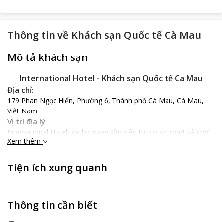
Thông tin về
Khách sạn Quốc tế Cà Mau
Mô tả khách sạn
International Hotel - Khách sạn Quốc tế Ca Mau
Địa chỉ:
179 Phan Ngọc Hiển, Phường 6, Thành phố Cà Mau, Cà Mau,
Việt Nam
Vị trí địa lý
International Hotel tọa lạc ngay gần siêu thị co-op mart và chợ
Xem thêm
phường 6 chỉ 100 m với vài phút đi bộ nhanh chóng.
Nổi bật
International Hotel với lối kiến trúc Tây Âu tân cổ điển vô cùng
Tiện ích xung quanh
sang trọng với tông màu trắng tinh khiết và màu vàng sang
trọng, nhã nhặn . Nội thất gỗ tinh tế, trang thiết bị đầy đủ tiện
nghi và hiện đại, cửa sổ to rộng giúp du khách có thể ngắm trọn
Thông tin cần biết
bình bình thành phố Cà Mau hay lung linh ánh điện về đêm.
Đến với International Hotel, du khách sẽ được trải nghiệm các