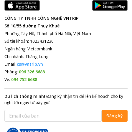
CÔNG TY TNHH CÔNG NGHỆ VNTRIP
Số 10/55 đường Thụy Khuê
Phường Tây Hồ, Thành phố Hà Nội, Việt Nam
Số tài khoản
:
1023431230
Ngân hàng
:
Vietcombank
Chi nhánh
:
Thăng Long
Email:
cs@vntrip.vn
Phòng:
096 326 6688
Vé:
094 752 6688
Du lịch thông minh
!
Đăng ký nhận tin để lên kế hoạch cho kỳ
nghỉ tới ngay từ bây giờ
:
Đăng ký