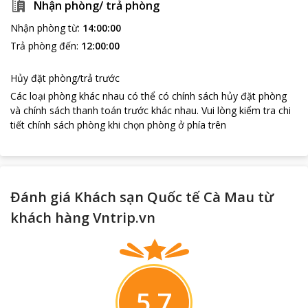
Nhận phòng/ trả phòng
dịch vụ làm đẹp như spa, làm tóc, trang điểm, tắm bể sục, đi xe
đạp miễn phí dạo quanh thành phố và thưởng thức các món ăn
Nhận phòng từ
:
14:00:00
hấp dẫn tại nhà hàng sang trọng. Chỗ đậu xe riêng miễn phí mà
Trả phòng đến
:
12:00:00
không cần đặt chỗ trước cùng nhiều dịch vụ hấp dẫn khác .
Hủy đặt phòng/trả trước
Các loại phòng khác nhau có thể có chính sách hủy đặt phòng
và chính sách thanh toán trước khác nhau
.
Vui lòng kiểm tra chi
tiết chính sách phòng khi chọn phòng ở phía trên
Đánh giá Khách sạn Quốc tế Cà Mau từ
khách hàng Vntrip.vn
5.7