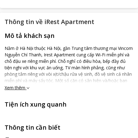
Thông tin về
iRest Apartment
Mô tả khách sạn
Nằm ở Hà Nội thuộc Hà Nội, gần Trung tâm thương mại Vincom
Nguyễn Chí Thanh, Irest Apartment cung cấp Wi-Fi miễn phí và
chỗ đậu xe riêng miễn phí. Chỗ nghỉ có điều hòa, bếp đầy đủ
tiện nghi với khu vực ăn uống, TV màn hình phẳng, cũng như
phòng tắm riêng với vòi xịt/chậu rửa vệ sinh, đồ vệ sinh cá nhân
miễn phí và máy sấy tóc. Một số căn có sân hiên và/hoặc ban
công nhìn ra thành phố hoặc khu vườn. Căn hộ cách Bảo tàng
Xem thêm
mỹ thuật Việt Nam 3.4 km và Văn Miếu - Quốc Tử Giám 3.5 km.
Sân bay gần nhất là Sân bay Quốc tế Nội Bài, cách Irest
Tiện ích xung quanh
Apartment 26 km, đồng thời chỗ nghỉ này cũng cung cấp dịch vụ
đưa đón sân bay mất phí.
Thông tin cần biết