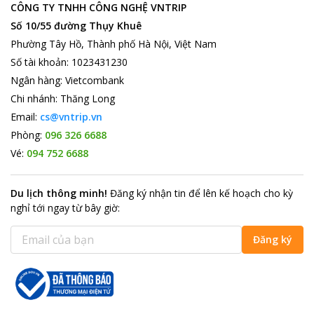
CÔNG TY TNHH CÔNG NGHỆ VNTRIP
Số 10/55 đường Thụy Khuê
Phường Tây Hồ, Thành phố Hà Nội, Việt Nam
Số tài khoản
:
1023431230
Ngân hàng
:
Vietcombank
Chi nhánh
:
Thăng Long
Email:
cs@vntrip.vn
Phòng:
096 326 6688
Vé:
094 752 6688
Du lịch thông minh
!
Đăng ký nhận tin để lên kế hoạch cho kỳ
nghỉ tới ngay từ bây giờ
:
Đăng ký