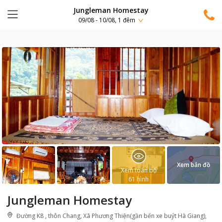
Jungleman Homestay
09/08 - 10/08, 1 đêm
Xem bản đồ
Xem toàn bộ
61
hình
Jungleman Homestay
Đường K8 , thôn Chang, Xã Phương Thiện(gần bến xe buýt Hà Giang),