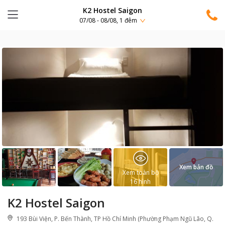
K2 Hostel Saigon
07/08 - 08/08, 1 đêm
Xem bản đồ
Xem toàn bộ
16
hình
K2 Hostel Saigon
193 Bùi Viện, P. Bến Thành, TP Hồ Chí Minh (Phường Phạm Ngũ Lão, Q.