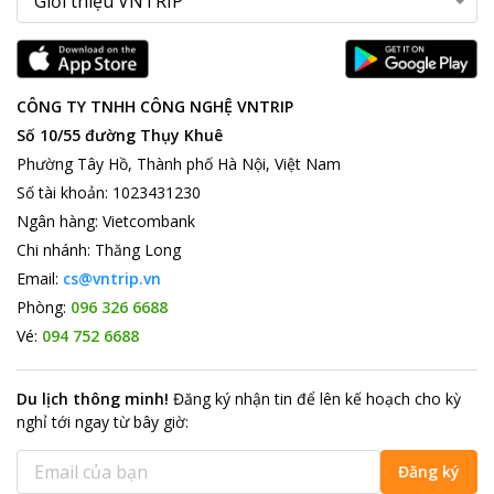
CÔNG TY TNHH CÔNG NGHỆ VNTRIP
Số 10/55 đường Thụy Khuê
Phường Tây Hồ, Thành phố Hà Nội, Việt Nam
Số tài khoản
:
1023431230
Ngân hàng
:
Vietcombank
Chi nhánh
:
Thăng Long
Email:
cs@vntrip.vn
Phòng:
096 326 6688
Vé:
094 752 6688
Du lịch thông minh
!
Đăng ký nhận tin để lên kế hoạch cho kỳ
nghỉ tới ngay từ bây giờ
:
Đăng ký