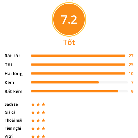
7.2
Tốt
Rất tốt
27
Tốt
25
Hài lòng
10
Kém
7
Rất kém
9
Sạch sẽ
Giá cả
Thoải mái
Tiện nghi
Vị trí