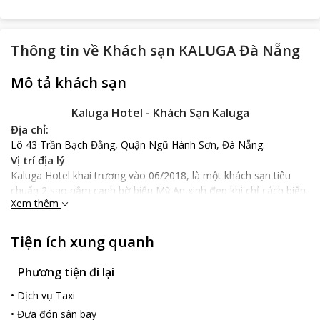
Thông tin về
Khách sạn KALUGA Đà Nẵng
Mô tả khách sạn
Kaluga Hotel - Khách Sạn Kaluga
Địa chỉ:
Lô 43 Trần Bạch Đằng, Quận Ngũ Hành Sơn, Đà Nẵng.
Vị trí địa lý
Kaluga Hotel khai trương vào 06/2018, là một khách sạn tiêu
chuẩn 2 sao nằm cạnh bờ biển Mỹ An xinh đẹp khi chỉ cách biển
Xem thêm
150m với vài phút đi bộ. Khách sạn cũng tọa lạc gần trung tâm
thành phố khi cách cầu Trần Thị Lý chỉ 2 km, cách công viên
Châu Á 2.4 km hay cách cầu Rồng chỉ 2.7 km. Từ khách sạn đến
Tiện ích xung quanh
sân bay quốc tế Đà Nẵng chỉ 5.3 km với 15 phút di chuyển nhanh
chóng.
Phương tiện đi lại
Nổi bật
•
Dịch vụ Taxi
Kaluga Hotel mang phong cách hiện đại với thiết kế tối giản, căn
phòng trắng trang nhã đem lại cảm giác thư giãn, thoải mái, bắt
•
Đưa đón sân bay