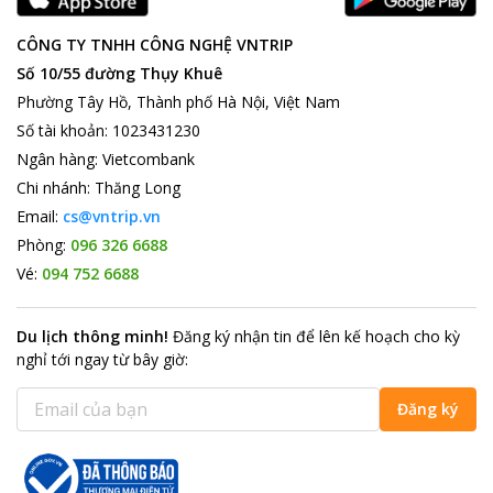
CÔNG TY TNHH CÔNG NGHỆ VNTRIP
Số 10/55 đường Thụy Khuê
Phường Tây Hồ, Thành phố Hà Nội, Việt Nam
Số tài khoản
:
1023431230
Ngân hàng
:
Vietcombank
Chi nhánh
:
Thăng Long
Email:
cs@vntrip.vn
Phòng:
096 326 6688
Vé:
094 752 6688
Du lịch thông minh
!
Đăng ký nhận tin để lên kế hoạch cho kỳ
nghỉ tới ngay từ bây giờ
:
Đăng ký