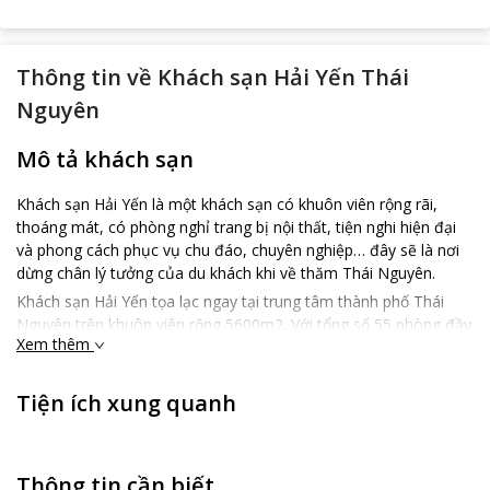
Thông tin về
Khách sạn Hải Yến Thái
Nguyên
Mô tả khách sạn
Khách sạn Hải Yến là một khách sạn có khuôn viên rộng rãi,
thoáng mát, có phòng nghỉ trang bị nội thất, tiện nghi hiện đại
và phong cách phục vụ chu đáo, chuyên nghiệp… đây sẽ là nơi
dừng chân lý tưởng của du khách khi về thăm Thái Nguyên.
Khách sạn Hải Yến tọa lạc ngay tại trung tâm thành phố Thái
Nguyên trên khuôn viên rộng 5600m2. Với tổng số 55 phòng đầy
Xem thêm
đủ các trang thiết bị chất lượng cao như: Điều hòa, nóng lạnh, ti
vi tinh thể lỏng, truyền hình cáp, điện thoại, internet (wifi), phòng
khách rộng rãi, bồn tắm, massage đứng… đây sẽ là nơi dừng
Tiện ích xung quanh
chân lý tưởng của du khách khi về thăm Thái Nguyên.
Phòng nghỉ khách sạn Hải Yến với đầy đủ tiện nghi.
Phòng hội trường với hệ thống âm thanh, ánh sáng, micro
Thông tin cần biết