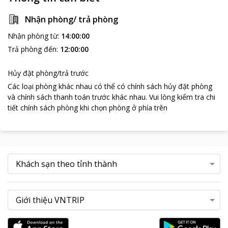
không dây, Hoa trang trí bục phát biểu, bàn hội nghị, Backdrop
phòng họp và 01 bandrol treo trước khách sạn, Internet Wifi
Nhận phòng/ trả phòng
miễn phí.
Nhận phòng từ
:
14:00:00
Tổ chức sự kiện ( tiệc cưới, hội nghị, sinh nhật), phòng hát
karaoke
Trả phòng đến
:
12:00:00
Đến với khách sạn Hải Yến, cung cách phục vụ và sự đón tiếp
thân thiện của toàn thế nhân viên khách sạn sẽ làm cho quý
Hủy đặt phòng/trả trước
khách cảm thấy như đang ở ngôi nhà của mình. Đó cũng là
Các loại phòng khác nhau có thể có chính sách hủy đặt phòng
phương châm phục vụ của khách sạn : “Ấn tượng tốt sẽ làm
và chính sách thanh toán trước khác nhau
.
Vui lòng kiểm tra chi
khách nhớ mãi”
tiết chính sách phòng khi chọn phòng ở phía trên