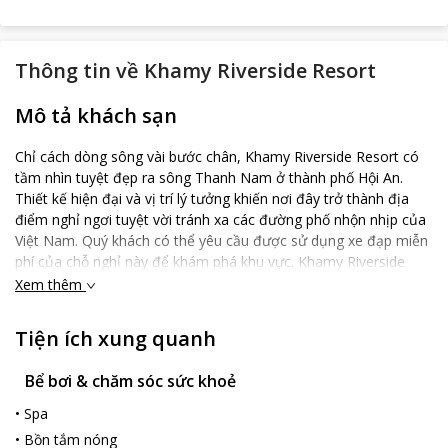
Thông tin về
Khamy Riverside Resort
Mô tả khách sạn
Chỉ cách dòng sông vài bước chân, Khamy Riverside Resort có
tầm nhìn tuyệt đẹp ra sông Thanh Nam ở thành phố Hội An.
Thiết kế hiện đại và vị trí lý tưởng khiến nơi đây trở thành địa
điểm nghỉ ngơi tuyệt vời tránh xa các đường phố nhộn nhịp của
Việt Nam. Quý khách có thể yêu cầu được sử dụng xe đạp miễn
phí của chỗ nghỉ này để khám phá khu vực. Khamy Riverside
Resort nằm trong bán kính 1,7 km từ Hội quán Triều Châu, Hội
Xem thêm
quán Phúc Kiến và Hội quán Hải Nam. Sân bay quốc tế Đà Nẵng
cách đó 24 km lái xe. Các phòng nghỉ tại đây được bài trí theo
Tiện ích xung quanh
phong cách hiện đại với máy điều hòa và các tiện nghi. Trong
phòng có phòng khách, tường cách âm, TV màn hình phẳng, tủ
Bể bơi & chăm sóc sức khoẻ
lạnh mini và két an toàn. Với 2 phòng tắm riêng, du khách có thể
lựa chọn ngâm mình lâu trong bồn tắm hoặc tắm vòi sen thư
•
Spa
giãn. Máy sấy tóc và khăn tắm cũng được cung cấp trong
•
Bồn tắm nóng