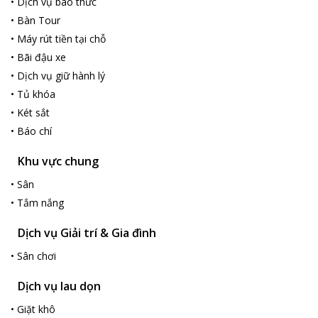
•
Dịch vụ báo thức
•
Bàn Tour
•
Máy rút tiền tại chỗ
•
Bãi đậu xe
•
Dịch vụ giữ hành lý
•
Tủ khóa
•
Két sắt
•
Báo chí
Khu vực chung
•
Sân
•
Tắm nắng
Dịch vụ Giải trí & Gia đình
•
Sân chơi
Dịch vụ lau dọn
•
Giặt khô