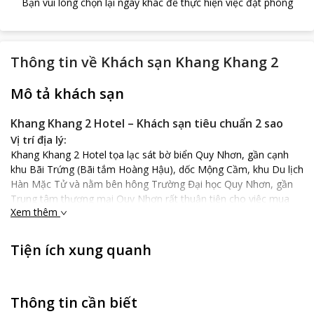
Bạn vui lòng chọn lại ngày khác để thực hiện việc đặt phòng
Thông tin về
Khách sạn Khang Khang 2
Mô tả khách sạn
Khang Khang 2 Hotel – Khách sạn tiêu chuẩn 2 sao
Vị trí địa lý:
Khang Khang 2 Hotel tọa lạc sát bờ biển Quy Nhơn, gần cạnh
khu Bãi Trứng (Bãi tắm Hoàng Hậu), dốc Mộng Cầm, khu Du lịch
Hàn Mặc Tử và nằm bên hông Trường Đại học Quy Nhơn, gần
Trung tâm thương mại Quy Nhơn rất thuận tiện cho việc mua
Xem thêm
sắm và trung tâm thương mại METRO và nằm gần bến xe Quy
Nhơn, cách Ga Diêu Trì khoảng 15 phút đi Taxi, cách sân bay
Phù Cát 40 phút đi Taxi.
Tiện ích xung quanh
Đặc điểm của khách sạn:
Khang Khang 2 Hotel là khách sạn đầu tiên trong hệ thống
khách sạn Khang Khang tại thành phố Quy Nhơn. Với uy tín và
Thông tin cần biết
chất lượng đã được xây dựng qua nhiều năm, khách sạn là điểm