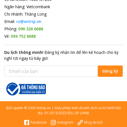
Ngân hàng
:
Vietcombank
Chi nhánh
:
Thăng Long
Email:
cs@vntrip.vn
Phòng:
096 326 6688
Vé:
094 752 6688
Du lịch thông minh
!
Đăng ký nhận tin để lên kế hoạch cho kỳ
nghỉ tới ngay từ bây giờ
:
Đăng ký
Bản quyền
©
2026
Vntrip.vn
|
Giấy phép kinh doanh dịch vụ lữ hành Nội
địa: 01-0213/2022/SDL-GP LHNĐ
Facebook
Instagram
Blog du lịch