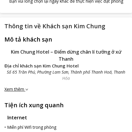
Bạn vui lòng chọn lại ngày khác để thực hiện việc đặt phòng
Thông tin về
Khách sạn Kim Chung
Mô tả khách sạn
Kim Chung Hotel – Điểm dừng chân lí tưởng ở xứ
Thanh
Địa chỉ khách sạn Kim Chung Hotel
Số 65 Trần Phú, Phường Lam Sơn, Thành phố Thanh Hoá, Thanh
Hóa
Vị trí địa lý:
Xem thêm
Kim Chung Hotel
tọa lạc trên đường Trần Phú, ngay trung tâm
thành phố Thanh Hóa. Khách sạn cách sân bay Thọ Xuân 30
Tiện ích xung quanh
phút lái xe. Khách sạn nằm bên cạnh Quảng trường Lam Sơn là
nơi có nhiều phong cảnh đẹp và thơ mộng, có bãi đỗ xe rộng rãi
Internet
và tiện lợi. Từ đây, quý khách chỉ mất vài phút để đến ngân
hàng, siêu thị, nhà ga, nhà hát, bến xe, công viên và các cơ quan
•
Miễn phí Wifi trong phòng
hành chính nhà nước trong tỉnh. Đặc biệt, với vị trí thuận lợi của