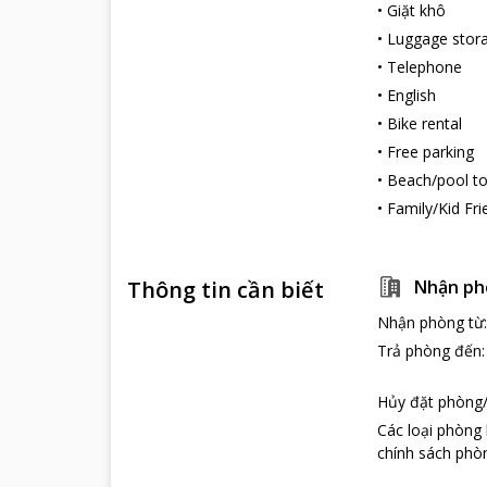
•
Giặt khô
Nếu bạn lựa chọ
•
Luggage stor
Địa điểm du li
•
Telephone
Vịnh Hạ Long
•
English
Vịnh Hạ Long l
•
Bike rental
và hang động tu
năm. Vịnh có hơ
•
Free parking
đảo và núi đá 
•
Beach/pool t
Bãi biển Bãi C
•
Family/Kid Fri
Là một bãi tắm
sáng sớm hay ch
Bạn có thể tắm
Thông tin cần biết
Nhận ph
Nhận phòng từ
Trả phòng đến
Hủy đặt phòng/
Các loại phòng
chính sách phòn