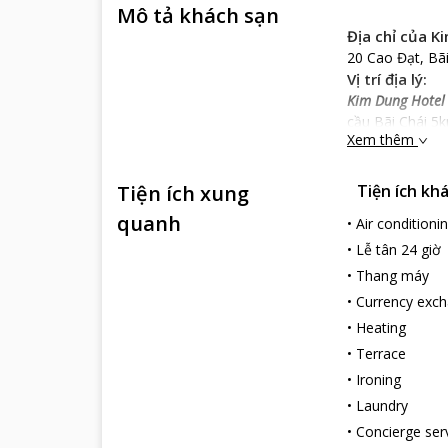
Mô tả khách sạn
Địa chỉ của
20 Cao Đạt, Bã
Vị trí địa lý:
Kim Dung Hotel
cầu Bãi Chái 5k
Xem thêm
phá vẻ đẹp của
Đặc điểm khá
Tiện ích xung
Tiện ích kh
Kim Dung Hotel
Từng tiểu tiết 
quanh
•
Air conditioni
Đến với
Kim Du
•
Lễ tân 24 giờ
Dịch vụ khách
•
Thang máy
Kim Dung Hotel
•
Currency exc
vực tiếp khách,
•
Heating
vật dụng vệ sin
•
Terrace
Khách sạn có k
nhiều loại cà 
•
Ironing
Ngoài ra, ở
Kim
•
Laundry
ngoại tệ… Bạn c
•
Concierge ser
Đội ngũ nhân vi