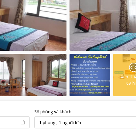
Xem to
69
h
Số phòng và khách
1
phòng
,
1
người lớn