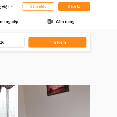
 Việt
Đăng nhập
Đăng ký
nh nghiệp
Cẩm nang
Tìm kiếm