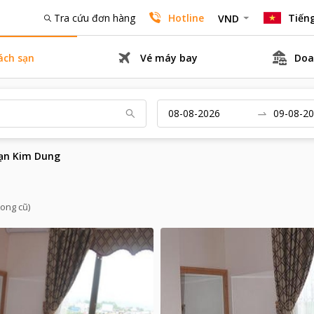
Tra cứu đơn hàng
Hotline
Tiếng
VND
ách sạn
Vé máy bay
Doa
ạn Kim Dung
Long cũ)