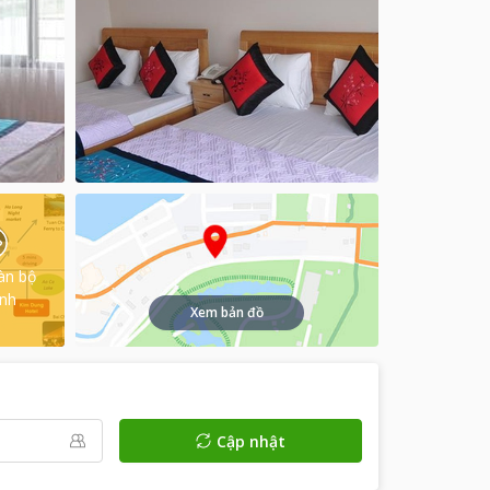
àn bộ
ình
Xem bản đồ
Cập nhật