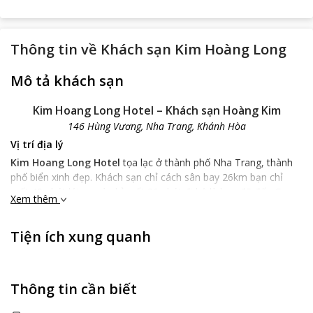
Thông tin về
Khách sạn Kim Hoàng Long
Mô tả khách sạn
Kim Hoang Long Hotel – Khách sạn Hoàng Kim
146 Hùng Vương, Nha Trang, Khánh Hòa
Vị trí địa lý
Kim Hoang Long Hotel
tọa lạc ở thành phố Nha Trang, thành
phố biển xinh đẹp. Khách sạn chỉ cách sân bay 26km bạn chỉ
mất 40 phút lái xe, và chỉ mất 26 phút đi bộ là bạn đã đến Ga
Xem thêm
Nha Trang. Với 5 phút đi bộ bạn đã bãi biển Nha Trang xinh đẹp
và thơ mộng, rất thuận tiện cho việc tắm và dạo biển. Vị trí vô
Tiện ích xung quanh
cùng thuận lợi để du khách tiếp cận những điểm tham quan du
lịch nổi tiếng nơi đây.
Đặc điểm khách sạn
Đặc điểm nổi bật nhất của
Kim Hoang Long Hotel
chính là
Thông tin cần biết
không gian thoáng mát, sang trọng, đội ngũ nhân viên nhiệt tình