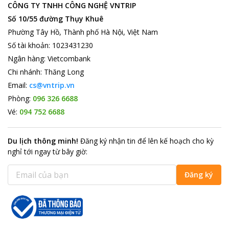
CÔNG TY TNHH CÔNG NGHỆ VNTRIP
nhộn nhịp cũng như nếp sống văn minh nơi đây. Bạn sẽ được
Số 10/55 đường Thụy Khuê
thưởng thức nhiều món ăn dân dã vô cùng thú vị, thỏa sức
khám phá những địa danh nổi tiếng của thành phố biển như
Phường Tây Hồ, Thành phố Hà Nội, Việt Nam
Tháp Trầm Hương, Quảng trường 2/4, Vịnh Nha Trang, Tháp
Số tài khoản
:
1023431230
Bà, Nhà Thờ Núi, Thủy cung Trí Nguyên, Bãi Trụ, Đầm Già, Hòn
Ngân hàng
:
Vietcombank
Mun...hàng năm thu hút rất nhiều khách du lịch tới đây thăm
Chi nhánh
:
Thăng Long
quan và nghỉ dưỡng. Nơi lý tưởng để du khách có thể lặn biển.
Email:
cs@vntrip.vn
Kim Hoang Long Hotel
sẽ là điểm dừng chân lý tưởng cho
Phòng:
096 326 6688
những ai yêu vẻ đẹp thơ mộng của thành phố biển Nha Trang.
Vé:
094 752 6688
Du lịch thông minh
!
Đăng ký nhận tin để lên kế hoạch cho kỳ
nghỉ tới ngay từ bây giờ
:
Đăng ký