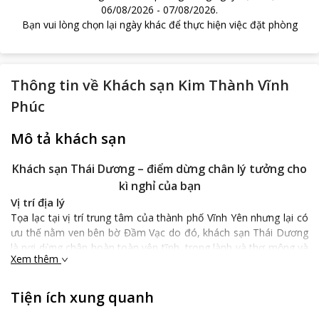
06/08/2026
-
07/08/2026
.
Bạn vui lòng chọn lại ngày khác để thực hiện việc đặt phòng
Thông tin về
Khách sạn Kim Thành Vĩnh
Phúc
Mô tả khách sạn
Khách sạn Thái Dương – điểm dừng chân lý tưởng cho
kì nghỉ của bạn
Vị trí địa lý
Tọa lạc tại vị trí trung tâm của thành phố Vĩnh Yên nhưng lại có
ưu thế nằm ven bên bờ Đầm Vạc do đó, khách sạn Thái Dương
là nơi dừng chân hoàn toàn yên tĩnh, trong lành và thơ mộng và
Xem thêm
thuận tiện cho các chuyến tham quan của các du khách khi đến
thành phố Vĩnh Yên.
Tiện ích xung quanh
Đặc biệt hơn, chỉ mất khoảng 20 phút đi ô tô từ
Khách sạn Thái
Dương
các du khách có thể đến sân bay quốc tế vì vậy rất tiện lợi