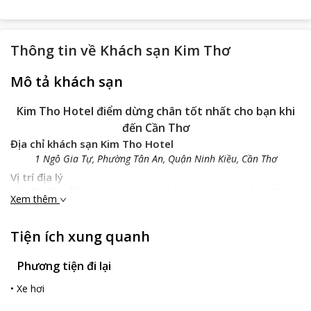
Thông tin về
Khách sạn Kim Thơ
Mô tả khách sạn
Kim Tho Hotel điểm dừng chân tốt nhất cho bạn khi
đến Cần Thơ
Địa chỉ khách sạn Kim Tho Hotel
1 Ngô Gia Tự, Phường Tân An, Quận Ninh Kiều, Cần Thơ
Vị trí địa lý
Kim Tho Hotel
là một khách sạn sở hữu vị trí khá lý tưởng. Khách
Xem thêm
sạn nằm dọc theo bờ sông Cần Thơ và vô cùng tiện lợi cho việc
đi lại, khám phá các địa danh khác.
Tiện ích xung quanh
Từ
Kim Tho Hotel
đến Bến Ninh Kiều và Bảo tàng Cần Thơ chưa
tới 300 m.Từ Kim Thơ Hotel đến bến xe gần nhất chỉ mất 500m
Phương tiện đi lại
còn đến Sân Bay Cần Thơ chỉ mất 11 km mà thôi. Ngoài ra, các
du khách có thể tham quan chợ nổi Cái Răng mà chỉ mất
•
Xe hơi
khoảng 6,4 km mà thôi.