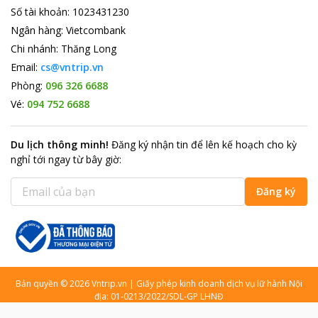
Số tài khoản
:
1023431230
Ngân hàng
:
Vietcombank
Chi nhánh
:
Thăng Long
Email:
cs@vntrip.vn
Phòng:
096 326 6688
Vé:
094 752 6688
Du lịch thông minh
!
Đăng ký nhận tin để lên kế hoạch cho kỳ
nghỉ tới ngay từ bây giờ
:
Đăng ký
Bản quyền
©
2026
Vntrip.vn
|
Giấy phép kinh doanh dịch vụ lữ hành Nội
địa: 01-0213/2022/SDL-GP LHNĐ