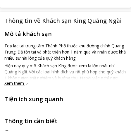
Thông tin về
Khách sạn King Quảng Ngãi
Mô tả khách sạn
Toạ lạc tại trung tâm Thành Phố thuộc khu đường chính Quang
Trung. Đã tồn tại và phát triển hơn 1 năm qua và nhận được khá
nhiều sự hài lòng của quý khách hàng
Hiện nay quy mô Khách sạn King được xem là lớn nhất nhì
Quảng Ngãi. Với các loại hình dịch vụ rất phù hợp cho quý khách
1 không gian trải nghiệm và hưởng thụ. Ngoài việc nghỉ ngơi
Xem thêm
Khách sạn còn free các dịch vụ đi kèm như hồ bơi, gym, xông
hơi, sân vườn – sân thượng… Chúng tôi đảm bảo phục vụ chu
đáo khi quý khách hàng đến trải nghiệm sử dụng dịch vụ .
Tiện ích xung quanh
Đến với Thế giới của King Hotel bạn sẽ hưởng thụ từ bình dân
đến cao cấp
Thông tin cần biết