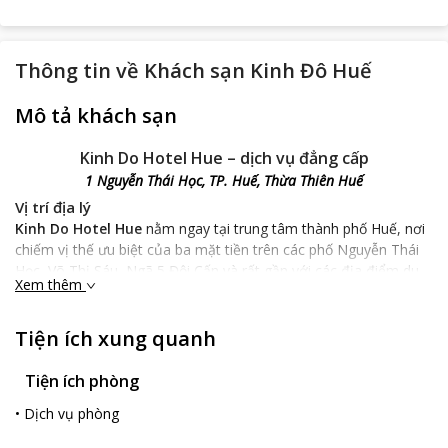
Thông tin về
Khách sạn Kinh Đô Huế
Mô tả khách sạn
Kinh Do Hotel Hue – dịch vụ đẳng cấp
1 Nguyễn Thái Học, TP. Huế, Thừa Thiên Huế
Vị trí địa lý
Kinh Do Hotel Hue
nằm ngay tại trung tâm thành phố Huế, nơi
chiếm vị thế ưu biệt của ba mặt tiền trên các phố Nguyễn Thái
Học, Võ Thị Sáu, Ngã 5 Đội Cấn và rất gần với các địa điểm du
Xem thêm
lịch nổi tiếng. Từ khách sạn đến sân bay Phú Bài khoảng 15km,
ga Huế 3km. Vị trí địa thuận lợi như thế sẽ giúp bạn dễ dàng tiếp
cận tới các địa điểm nổi tiếng tại Huế trong suốt kỳ nghỉ của
Tiện ích xung quanh
mình.
Tiện ích phòng
Đặc điểm khách sạn
Đặc điểm nổi bật nhất của
Kinh Do Hotel Hue
chính là ở lịch sử
•
Dịch vụ phòng
hình thàng và phát triển, gắn bó với thành phố Huế trong đã hơn
20 năm và đây cũng chính là một trong những khách sạn đầu