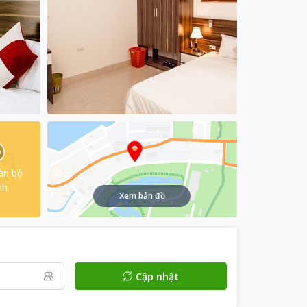
àn bộ
nh
Xem bản đồ
Cập nhật