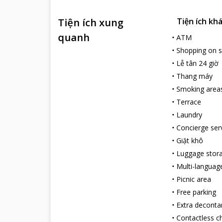
Tiện ích xung
Tiện ích kh
quanh
•
ATM
•
Shopping on s
•
Lễ tân 24 giờ
•
Thang máy
•
Smoking area
•
Terrace
•
Laundry
•
Concierge ser
•
Giặt khô
•
Luggage stor
•
Multi-language
•
Picnic area
•
Free parking
•
Extra decont
•
Contactless c