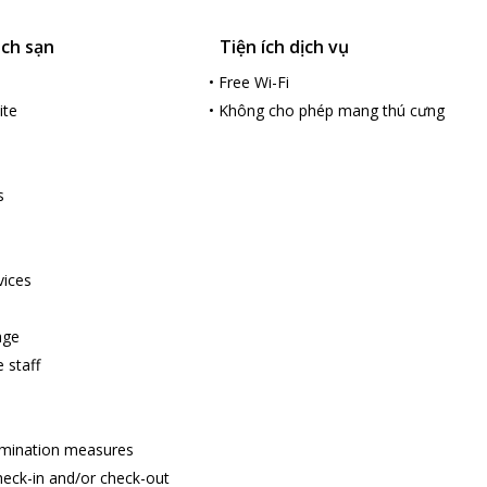
ách sạn
Tiện ích dịch vụ
•
Free Wi-Fi
ite
•
Không cho phép mang thú cưng
s
vices
age
 staff
amination measures
heck-in and/or check-out