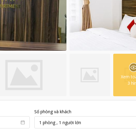
Xem to
3
hì
Số phòng và khách
1
phòng
,
1
người lớn