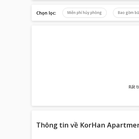
Chọn lọc
:
Miễn phí hủy phòng
Bao gồm bữ
Rất t
Thông tin về
KorHan Apartme