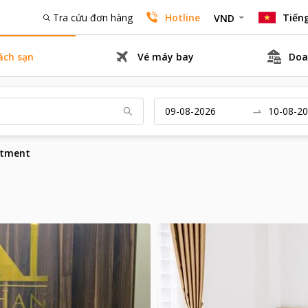
Tra cứu đơn hàng
Hotline
Tiếng
VND
ách sạn
Vé máy bay
Doa
rtment