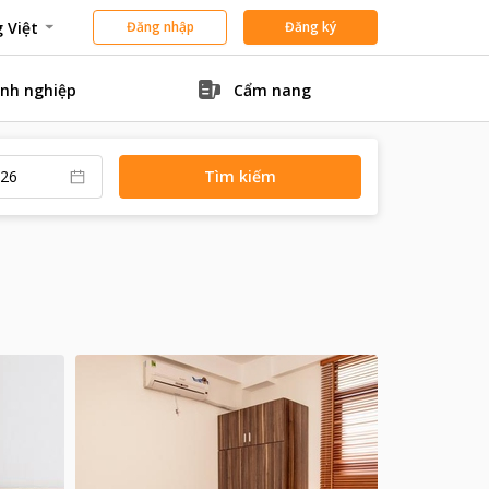
 Việt
Đăng nhập
Đăng ký
nh nghiệp
Cẩm nang
Tìm kiếm