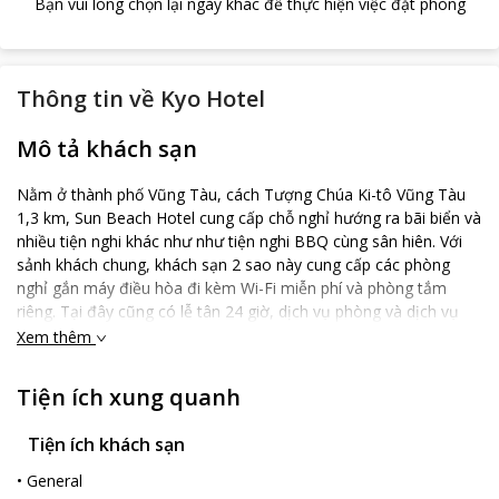
Bạn vui lòng chọn lại ngày khác để thực hiện việc đặt phòng
Thông tin về
Kyo Hotel
Mô tả khách sạn
Nằm ở thành phố Vũng Tàu, cách Tượng Chúa Ki-tô Vũng Tàu
1,3 km, Sun Beach Hotel cung cấp chỗ nghỉ hướng ra bãi biển và
nhiều tiện nghi khác như như tiện nghi BBQ cùng sân hiên. Với
sảnh khách chung, khách sạn 2 sao này cung cấp các phòng
nghỉ gắn máy điều hòa đi kèm Wi-Fi miễn phí và phòng tắm
riêng. Tại đây cũng có lễ tân 24 giờ, dịch vụ phòng và dịch vụ
thu đổi ngoại tệ cho khách. Các phòng nghỉ tại đây được trang
Xem thêm
bị ấm đun nước, khu vực ghế ngồi và TV truyền hình vệ tinh màn
hình phẳng. Đi xe đạp là hoạt động phổ biến trong khu vực.
Tiện ích xung quanh
Khách sạn nằm cách Mũi Nghinh Phong 2,1 km và Bạch Dinh
3,5 km. Sân bay gần nhất là Sân bay quốc tế Tân Sơn Nhất, cách
Tiện ích khách sạn
đó 109 km, và khách sạn cung cấp dịch vụ đưa/đón sân bay với
một khoản phụ phí.
•
General