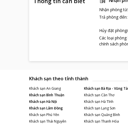
Thông tin cần biết
Nhận ph
Nhà hàng Hồng 
sản tươi sống 
Nhận phòng từ
nhi một tách t
Trả phòng đến
hãy đến với qu
Nếu bạn đang bă
Hủy đặt phòng/
Hong Ngoc To
Các loại phòng
Các địa điểm 
chính sách phòn
Văn Miếu Quố
Nếu kể tên nhữn
xây dựng từ nă
trường đại học 
công cuộc xây d
Khách sạn theo tỉnh thành
Là biểu tượng 
Đặc biệt hơn, k
Khách sạn
An Giang
Khách sạn
Bà Rịa - Vũng Tà
nhất trên thế g
Khách sạn
Bình Thuận
Khách sạn
Cần Thơ
1779) mà còn gh
Khách sạn
Hà Nội
Khách sạn
Hà Tĩnh
đối với xã hội 
Khách sạn
Lâm Đồng
Khách sạn
Lạng Sơn
Từ những giá tr
Khách sạn
Phú Yên
Khách sạn
Quảng Bình
Thủ đô, hàng n
Khách sạn
Thái Nguyên
Khách sạn
Thanh Hóa