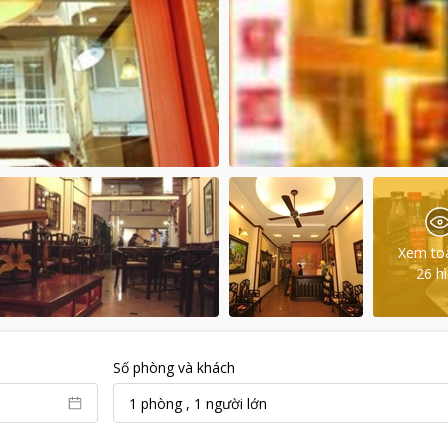
Xem to
26
h
Số phòng và khách
1
phòng
,
1
người lớn