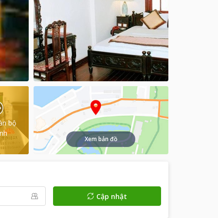
àn bộ
ình
Xem bản đồ
Cập nhật