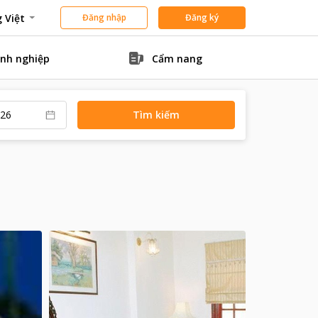
 Việt
Đăng nhập
Đăng ký
nh nghiệp
Cẩm nang
Tìm kiếm