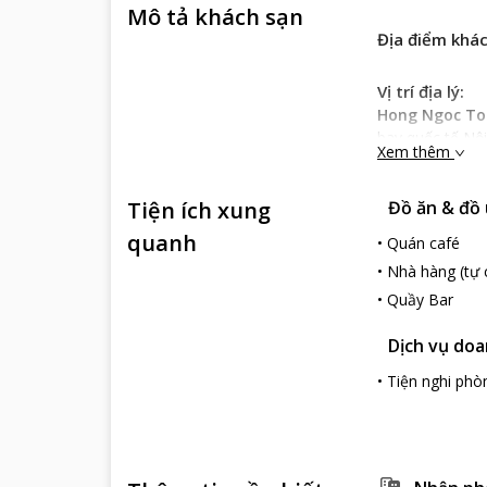
Mô tả khách sạn
Địa điểm khá
Vị trí địa lý:
Hong Ngoc To
bay quốc tế Nộ
Xem thêm
tiếp cận vô số 
đi công tác và 
Tiện ích xung
Đồ ăn & đồ
phá các con đư
Đặc điểm khá
quanh
•
Quán café
Điều ấn tượng v
•
Nhà hàng (tự 
gỗ là chủ đạo. 
•
Quầy Bar
Đến với phố Cổ
Hong Ngoc To
Dịch vụ do
Dịch vụ khách
Hong Ngoc To
•
Tiện nghi phò
đều được trang 
toàn. Ngoài ra
hiện đại, đồ dù
khuyết tật khi lư