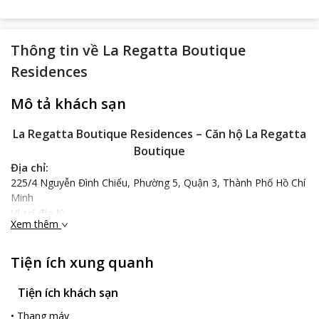
Thông tin về
La Regatta Boutique
Residences
Mô tả khách sạn
La Regatta Boutique Residences – Căn hộ La Regatta
Boutique
Địa chỉ:
225/4 Nguyễn Đình Chiểu, Phường 5, Quận 3, Thành Phố Hồ Chí
Minh
Vị trí địa lý
Xem thêm
Cách trung tâm 1.5 km, La Regatta Boutique Residences thuận
tiện và phù hợp để du khách có thể tham quan những điểm du
lịch nổi tiếng bậc nhất tại thành phố Hồ Chí Minh như cách công
Tiện ích xung quanh
viên Tao Đàn 700 m, bảo tàng Chứng tích Chiến tranh 900 m,
dinh Thống Nhất 1.1 km, chợ Bến Thành 1.3 km cùng nhiều địa
Tiện ích khách sạn
điểm hấp dẫn khác.
•
Thang máy