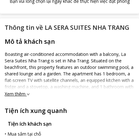
Bạn vui lòng chọn lại ngày khác để thực hiện việc đặt phòng
Thông tin về
LA SERA SUITES NHA TRANG
Mô tả khách sạn
Boasting air-conditioned accommodation with a balcony, La
Sera Suites Nha Trang is set in Nha Trang. Situated on the
beachfront, this property features an outdoor swimming pool, a
shared lounge and a garden. The apartment has 1 bedroom, a
flat-screen TV with satellite channels, an equipped kitchen with a
fridge and a stovetop, a washing machine, and 1 bathroom with
a shower. Staff at the apartment are available to provide advice
Xem thêm
at the 24-hour front desk. A sun terrace is available on site and
hiking can be enjoyed within close proximity of La Sera Suites
Tiện ích xung quanh
Nha Trang. Vinpearl Land Nha Trang post is 0.5 km from the
accommodation, while Institute of Oceanography is 1.9 km
Tiện ích khách sạn
from the property. The nearest airport is Cam Ranh
International, 37 km from La Sera Suites Nha Trang, and the
•
Mua sắm tại chỗ
property offers a paid airport shuttle service.😍😍😍😍