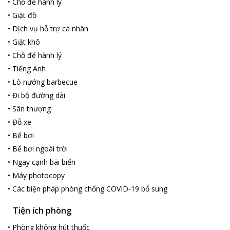
•
Chỗ để hành lý
•
Giặt đồ
•
Dịch vụ hỗ trợ cá nhân
•
Giặt khô
•
Chỗ để hành lý
•
Tiếng Anh
•
Lò nướng barbecue
•
Đi bộ đường dài
•
Sân thượng
•
Đỗ xe
•
Bể bơi
•
Bể bơi ngoài trời
•
Ngay cạnh bãi biển
•
Máy photocopy
•
Các biện pháp phòng chống COVID-19 bổ sung
Tiện ích phòng
•
Phòng không hút thuốc