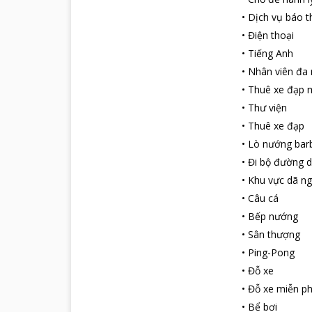
•
Dịch vụ báo t
•
Điện thoại
•
Tiếng Anh
•
Nhân viên đa
•
Thuê xe đạp m
•
Thư viện
•
Thuê xe đạp
•
Lò nướng bar
•
Đi bộ đường d
•
Khu vực dã ng
•
Câu cá
•
Bếp nướng
•
Sân thượng
•
Ping-Pong
•
Đỗ xe
•
Đỗ xe miễn ph
•
Bể bơi