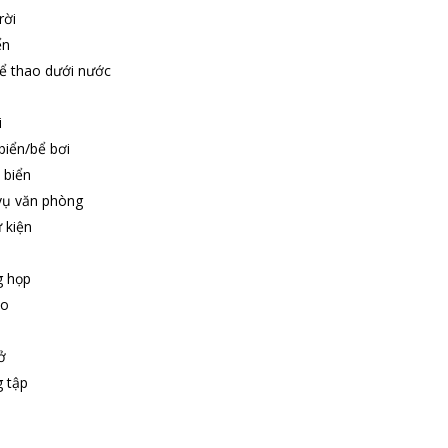
rời
ển
hể thao dưới nước
i
biển/bể bơi
 biển
vụ văn phòng
ự kiện
g họp
ảo
ở
g tập