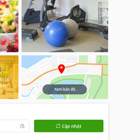
àn bộ
ình
Xem bản đồ
Cập nhật