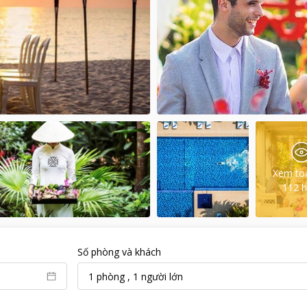
Xem to
112
h
Số phòng và khách
1
phòng
,
1
người lớn