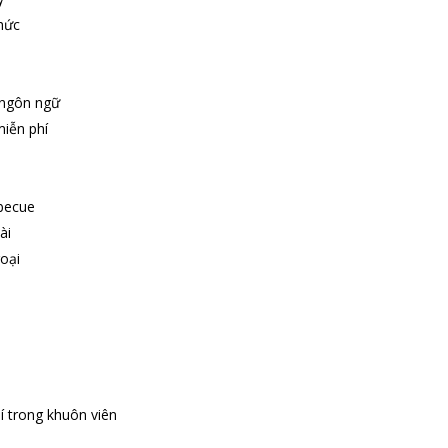
hức
 ngôn ngữ
iễn phí
becue
ài
oại
í trong khuôn viên