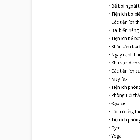
•
Bể bơi ngoài t
•
Tiện ích bờ bi
•
Các tiện ích t
•
Bãi biển riêng
•
Tiện ích bể bơ
•
Khăn tắm bãi 
•
Ngay cạnh bãi
•
Khu vực dịch 
•
Các tiện ích s
•
Máy fax
•
Tiện ích phòn
•
Phòng Hội th
•
Đạp xe
•
Lặn có ống th
•
Tiện ích phòn
•
Gym
•
Yoga