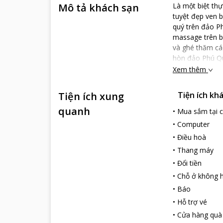
Mô tả khách sạn
Là một biệt thự
tuyệt đẹp ven 
quý trên đảo P
massage trên b
và ghé thăm cá
hòn đảo Phú Qu
chỗ nghỉ 5 sao 
Xem thêm
Thái Lan, du kh
đều có WiFi mi
Tiện ích xung
Tiện ích kh
sao. Cho dù du 
quanh
tổ chức cuộc h
•
Mua sắm tại 
người.
•
Computer
•
Điều hoà
•
Thang máy
•
Đổi tiền
•
Chỗ ở không h
•
Báo
•
Hỗ trợ vé
•
Cửa hàng quà