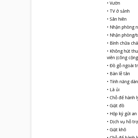
•
Vườn
•
TV ở sảnh
•
Sân hiên
•
Nhận phòng 
•
Nhận phòng/tr
•
Bình chữa chá
•
Không hút thu
viên (công cộng
•
Đồ gỗ ngoài tr
•
Bàn lễ tân
•
Tính năng dàn
•
Là ủi
•
Chỗ để hành l
•
Giặt đồ
•
Hộp ký gửi an
•
Dịch vụ hỗ tr
•
Giặt khô
•
Chỗ để hành l