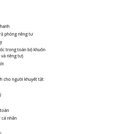
nhanh
ả phòng riêng tư
y
ốc trong toàn bộ khuôn
 và riêng tư)
ời
h cho người khuyết tật
ý
 toàn
ợ cá nhân
ý