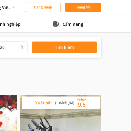
 Việt
Đăng nhập
Đăng ký
nh nghiệp
Cẩm nang
Tìm kiếm
Xuất sắc
(
1
đánh giá
)
9.5