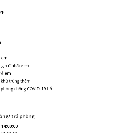
đẹp
i
ẻ em
 gia đình/trẻ em
trẻ em
 khử trùng thêm
p phòng chống COVID-19 bổ
òng/ trả phòng
:
14:00:00