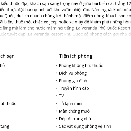
 kiểu thuộc địa, khách sạn sang trọng này ở giữa bãi biển cát trắng 1
biển được đặt bao quanh bởi khu vườn nhiệt đới. Nằm ngoài khơi bờ 
hú Quốc, du lịch nhanh chóng trở thành một điểm nóng. Khách sạn có 
ãi biển, thuê một chiếc xe jeep hoặc xe máy để khám phá những hòn
c làng mà làm cho nước mắm nổi tiếng. La Veranda Phú Quốc Resort l
ốc tuyệt đẹp, La Veranda Resort Phu Quoc có phong cách gợi nhớ 
trang nhã, hoàn hảo cho người độc thân, cặp đôi và gia đình dù lớn h
ách chắc chắn sẽ bị Đảo Phú Quốc mê hoặc trong thời gian và mãi sau
ễn phí, TV màn hình phẳng, dịch vụ phòng và toàn bộ những tiện nghi
ách sạn
Tiện ích phòng
khách định thư giãn trong không gian thoải mái của quán Le Bar với mộ
ọp tại một trong những tiện nghi văn phòng của chỗ nghỉ, thì La Ver
chỗ
•
Phòng không hút thuốc
•
Dịch vụ phòng
•
Phòng gia đình
•
Truyền hình cáp
•
TV
út thuốc
•
Tủ lạnh mini
•
Màn chống muỗi
•
Dép đi trong nhà
 tặng
•
Các vật dụng phòng vệ sinh