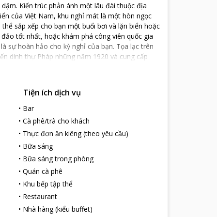
2 dặm. Kiến trúc phản ánh một lâu đài thuộc địa
biển của Việt Nam, khu nghỉ mát là một hòn ngọc
thể sắp xếp cho bạn một buổi bơi và lặn biển hoặc
 đảo tốt nhất, hoặc khám phá công viên quốc gia
à sự hoàn hảo cho kỳ nghỉ của bạn. Tọa lạc trên
đến dinh thự Pháp những năm 1920 và cung cấp
ay nhỏ. Với tầm nhìn ra mặt nước lấp lánh của Vịnh
 đợt lưu trú của mình. Tất cả phòng nghỉ tại đây
 du khách từng mong đợi từ khách sạn sang trọng 5
Tiện ích dịch vụ
t ly cocktail giải khát trên tay hay du khách định
anda Resort Phu Quoc luôn đáp ứng nhu cầu của mọi
•
Bar
•
Cà phê/trà cho khách
•
Thực đơn ăn kiêng (theo yêu cầu)
•
Bữa sáng
•
Bữa sáng trong phòng
•
Quán cà phê
•
Khu bếp tập thể
•
Restaurant
•
Nhà hàng (kiểu buffet)