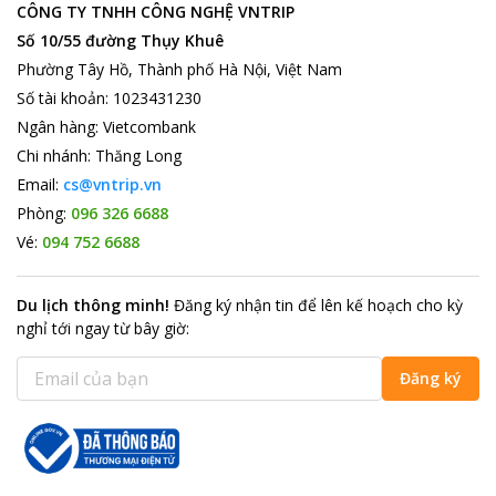
Các địa điểm du lịch xung quanh
CÔNG TY TNHH CÔNG NGHỆ VNTRIP
Cách
Lak Resort
12,4 km là Bảo tàng cà phê thế giới nơi trưng
Số 10/55 đường Thụy Khuê
bày các bộ sưu tập từ các vùng đất có nguyên liệu cafe ngon
Phường Tây Hồ, Thành phố Hà Nội, Việt Nam
nhất trên thế giới như: Brazil, Jamaica,... Từ khách sạn di chuyển
9,6 km là hồ Ea Kao có diện tích rộng tới 120 ha, du khách có
Số tài khoản
:
1023431230
thể hòa mình vào thiên nhiên và được tham quan các cảnh đẹp
Ngân hàng
:
Vietcombank
của thiên nhiên của vùng đất núi rừng.
Chi nhánh
:
Thăng Long
Lak Resort
sẽ là điểm nghỉ chân thú vị, mang lại những kỉ niệm
Email:
cs@vntrip.vn
đáng nhớ trong chuyến du lịch của du khách tại thành phố Buôn
Phòng:
096 326 6688
Ma Thuật.
Vé:
094 752 6688
Du lịch thông minh
!
Đăng ký nhận tin để lên kế hoạch cho kỳ
nghỉ tới ngay từ bây giờ
:
Đăng ký