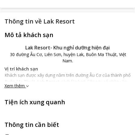
Thông tin về
Lak Resort
Mô tả khách sạn
Lak Resort-
Khu nghỉ dưỡng hiện đại
30 đường Âu Cơ, Liên Sơn, huyện Lak, Buôn Ma Thuật, Việt
Nam.
Vị trí khách sạn
Khách sạn được xây dựng nằm trên đường Âu Cơ của thành phố
Buôn Ma Thuật.
Lak Resort
cách lần lượt Công ty cổ phần vận
Xem thêm
tải ô tô Daklak 8,7 km và sân bay Buôn Ma Thuật 29,2 km. Đến
tham quan, du lịch thành phố Buôn Ma Thuật xinh đẹp thì
Lak
Resort
chính là nơi nghỉ chân lí tưởng dành cho du khách.
Tiện ích xung quanh
Đặc điểm khách sạn
Được xây dựng đẹp, quy mô khách sạn với hệ thống nhiều
phòng nghỉ chất lượng cao trang bị đầy đủ đồ dùng tiện nghi,
Thông tin cần biết
sàn các phòng đều được lát gỗ sang trọng, có cửa sổ kéo rèm,
tường cách âm thanh. Đèn ngủ nhỏ xinh đặt bên bàn cùng lẵng