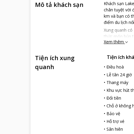
Mô tả khách sạn
Khách sạn Lake 
chân tuyệt vời
km và bạn có th
điểm du lịch nổi
Xung quanh có 
thức món bún th
Xem thêm
Các tiện nghi 
nghỉ cung cấp c
Tiện ích xung
Tiện ích kh
Wifi miễn phí c
quanh
Dọn phòng hằn
•
Điều hoà
Dịch vụ taxi.
•
Lễ tân 24 giờ
Khách sạn phù h
•
Thang máy
Khách sạn có n
•
Khu vực hút t
mang đến cho d
•
Đổi tiền
nước nóng, phò
•
Chỗ ở không h
dừng tuyệt vời 
•
Bảo vệ
Giờ check-in là 
•
Hỗ trợ vé
•
Sân hiên