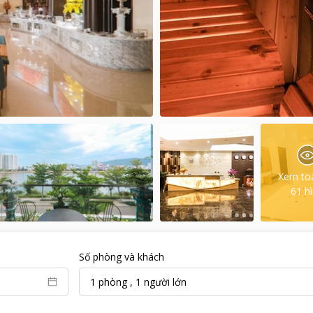
Xem to
61
h
Số phòng và khách
1
phòng
,
1
người lớn