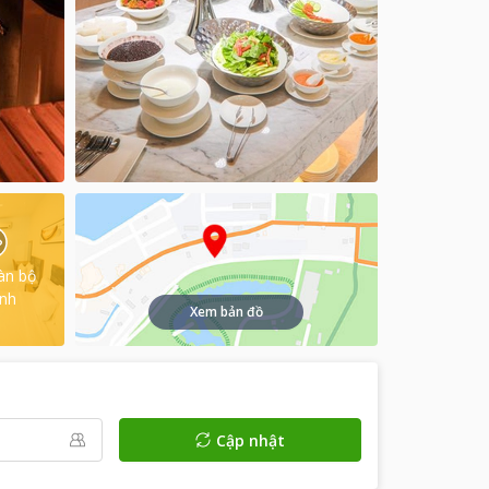
àn bộ
ình
Xem bản đồ
Cập nhật