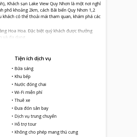
ịnh), Khách sạn Lake View Quy Nhơn là một nơi nghỉ
ành phố khoảng 2km, cách Bãi biển Quy Nhơn 1,2
 du khách có thể thoải mái tham quan, khám phá các
àng Hoa Hoa. Đặc biệt quý khách được thưởng
n và đa dạng.
g lại cho du khách một kỳ nghỉ vừa ý nhất. Chỗ
Tiện ích dịch vụ
•
Bữa sáng
•
Khu bếp
 du lịch 1 mình.
•
Nước đóng chai
ng nghỉ đều được trang bị tiện nghi chu đáo,
•
Wi-Fi miễn phí
hiều hoạt động giải trí đa dạng, bao gồm bồn tắm
•
Thuê xe
a, Khách sạn Lake View Quy Nhơn vẫn là một điểm
•
Đưa đón sân bay
•
Dịch vụ trung chuyển
•
Hỗ trợ tour
•
Không cho phép mang thú cưng