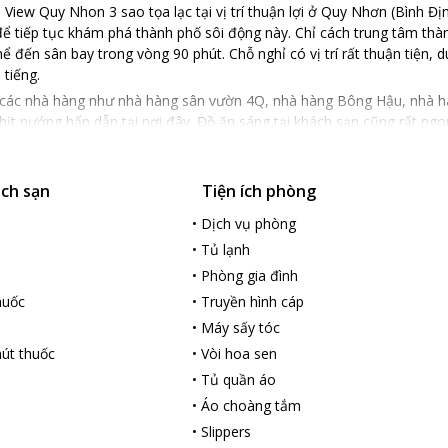
View Quy Nhon 3 sao tọa lạc tại vị trí thuận lợi ở Quy Nhơn (Bình Đ
 để tiếp tục khám phá thành phố sôi động này. Chỉ cách trung tâm th
ể đến sân bay trong vòng 90 phút. Chỗ nghỉ có vị trí rất thuận tiện,
 tiếng.
các nhà hàng như nhà hàng sân vườn 4Q, nhà hàng Bông Hậu, nhà h
ịt nướng hấp dẫn tại nơi đây. Đồ ăn sáng tại khách sạn cũng rất ngo
và dịch vụ do Khách sạn Lake View Quy Nhơn cung cấp đảm bảo sẽ man
ác tiện nghi như :
ách sạn
Tiện ích phòng
ho mọi phòng, bảo vệ 24 giờ.
g ngày.
•
Dịch vụ phòng
•
Tủ lạnh
ợp với những đối tượng: doanh nhân, gia đình, nhóm bạn bè, cặp đôi,
•
Phòng gia đình
hà bếp, đảm bảo mang đến cho du khách sự thoải mái tối đa. Mọi phò
huốc
•
Truyền hình cáp
u khách cảm giác thoải mái không gì sánh được. Chỗ nghỉ cung cấp n
•
Máy sấy tóc
ng xông hơi khô. Cho lý do để đến Quy Nhơn (Bình Định) là gì đi nữ
út thuốc
•
Vòi hoa sen
cho chuyến nghỉ mát đầy háo hức và thú vị.
•
Tủ quần áo
14:00 và check-out là 12:30 ngày kế tiếp.
•
Áo choàng tắm
•
Slippers