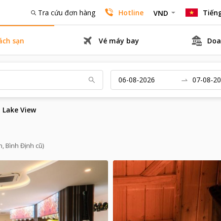
Tra cứu đơn hàng
Hotline
Tiếng
VND
ách sạn
Vé máy bay
Doa
 Lake View
n, Bình Định cũ)