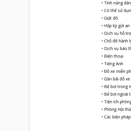
•
Tính năng dàn
•
Có thể sử dụn
•
Giặt đồ
•
Hộp ký gửi an
•
Dịch vụ hỗ tr
•
Chỗ để hành l
•
Dịch vụ báo t
•
Điện thoại
•
Tiếng Anh
•
Đỗ xe miễn ph
•
Gần bãi đỗ xe
•
Bể bơi trong 
•
Bể bơi ngoài t
•
Tiện ích phòn
•
Phòng Hội th
•
Các biện pháp