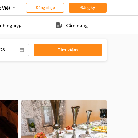
 Việt
Đăng nhập
Đăng ký
nh nghiệp
Cẩm nang
Tìm kiếm