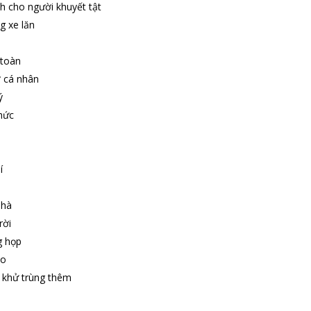
h cho người khuyết tật
g xe lăn
 toàn
ợ cá nhân
ý
hức
í
nhà
rời
g họp
ảo
 khử trùng thêm