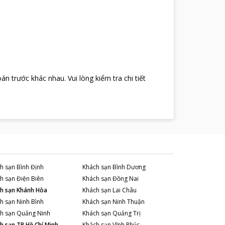
oán trước khác nhau
.
Vui lòng kiểm tra chi tiết
h sạn
Bình Định
Khách sạn
Bình Dương
h sạn
Điện Biên
Khách sạn
Đồng Nai
h sạn
Khánh Hòa
Khách sạn
Lai Châu
h sạn
Ninh Bình
Khách sạn
Ninh Thuận
h sạn
Quảng Ninh
Khách sạn
Quảng Trị
h sạn
TP Hồ Chí Minh
Khách sạn
Vĩnh Phúc