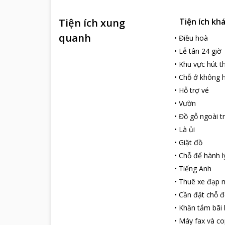
Tiện ích xung
Tiện ích kh
quanh
•
Điều hoà
•
Lễ tân 24 giờ
•
Khu vực hút t
•
Chỗ ở không h
•
Hỗ trợ vé
•
Vườn
•
Đồ gỗ ngoài tr
•
Là ủi
•
Giặt đồ
•
Chỗ để hành l
•
Tiếng Anh
•
Thuê xe đạp m
•
Cần đặt chỗ đ
•
Khăn tắm bãi 
•
Máy fax và co