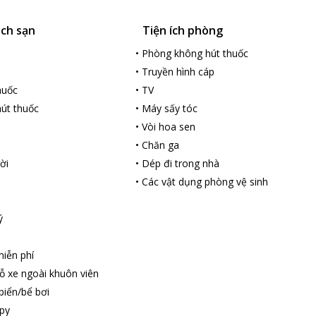
ách sạn
Tiện ích phòng
•
Phòng không hút thuốc
•
Truyền hình cáp
huốc
•
TV
út thuốc
•
Máy sấy tóc
•
Vòi hoa sen
•
Chăn ga
ời
•
Dép đi trong nhà
•
Các vật dụng phòng vệ sinh
ý
iễn phí
ỗ xe ngoài khuôn viên
biển/bể bơi
py