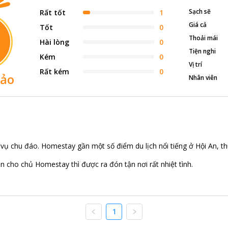
Sạch sẽ
Rất tốt
1
Giá cả
Tốt
0
Thoải mái
Hài lòng
0
Tiện nghi
Kém
0
Vị trí
Rất kém
0
hảo
Nhân viên
ục vụ chu đáo. Homestay gần một số điểm du lịch nổi tiếng ở Hội An, thu
n cho chủ Homestay thì được ra đón tận nơi rất nhiệt tình.
1