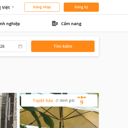
 Việt
Đăng nhập
Đăng ký
nh nghiệp
Cẩm nang
Tìm kiếm
Tuyệt hảo
(
1
đánh giá
)
9