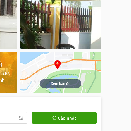
àn bộ
ình
Xem bản đồ
Cập nhật