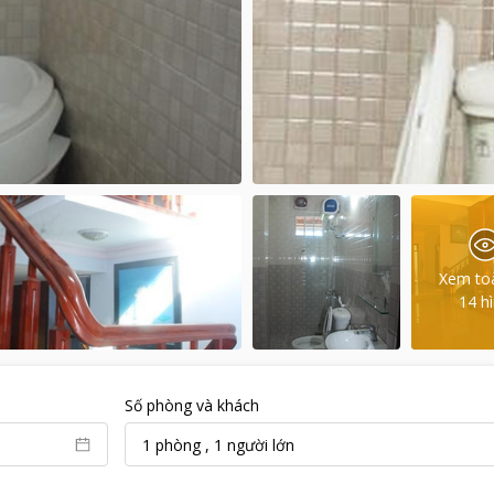
Xem to
14
h
Số phòng và khách
1
phòng
,
1
người lớn