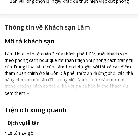
Bạn vui lòng chọn lại ngày khác để thực hiện việc đặt phòng
Thông tin về
Khách sạn Lâm
Mô tả khách sạn
Lâm Hotel nằm ở quận 3 của thành phố HCM, một khách sạn
theo phong cách boutique rất thân thiện với phong cách trang trí
của Trung Hoa. Vị trí của Lâm Hotel đủ gần với tất cả các điểm
tham quan chính ở Sài Gòn. Cà phê, thức ăn đường phố, các nhà
hàng nhỏ với món ăn đặc trưng Việt Nam có ở khắp mọi nơi
trong khoảng cách có thể đi bộ với giá cả hợp lý cho khách du
lịch. Nhân viên vô cùng niềm nở, khách sạn và phòng rất sạch
Xem thêm
sẽ. Giá cả phải chăng cho khách và chất lượng dịch vụ được
đánh giá như khách sạn từ 3 đến 4 sao. Lâm Hotel ăn sáng trên
Tiện ích xung quanh
sân thượng là một trải nghiệm tốt đẹp.
Dịch vụ lễ tân
•
Lễ tân 24 giờ