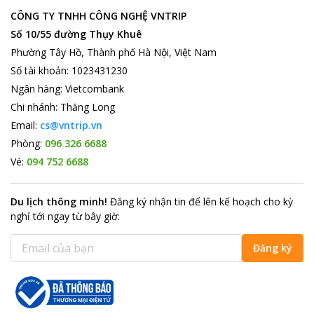
CÔNG TY TNHH CÔNG NGHỆ VNTRIP
Số 10/55 đường Thụy Khuê
Phường Tây Hồ, Thành phố Hà Nội, Việt Nam
Số tài khoản
:
1023431230
Ngân hàng
:
Vietcombank
Chi nhánh
:
Thăng Long
Email:
cs@vntrip.vn
Phòng:
096 326 6688
Vé:
094 752 6688
Du lịch thông minh
!
Đăng ký nhận tin để lên kế hoạch cho kỳ
nghỉ tới ngay từ bây giờ
:
Đăng ký