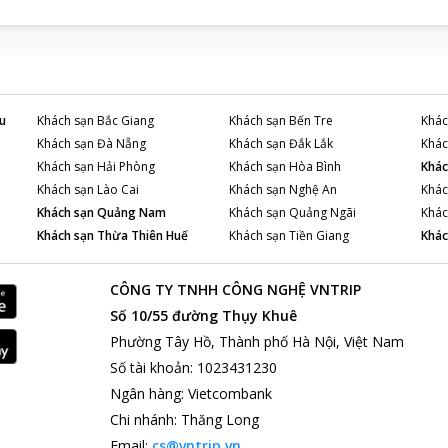
u
Khách sạn
Bắc Giang
Khách sạn
Bến Tre
Khác
Khách sạn
Đà Nẵng
Khách sạn
Đắk Lắk
Khác
Khách sạn
Hải Phòng
Khách sạn
Hòa Bình
Khác
Khách sạn
Lào Cai
Khách sạn
Nghệ An
Khác
Khách sạn
Quảng Nam
Khách sạn
Quảng Ngãi
Khác
Khách sạn
Thừa Thiên Huế
Khách sạn
Tiền Giang
Khác
CÔNG TY TNHH CÔNG NGHỆ VNTRIP
Số 10/55 đường Thụy Khuê
Phường Tây Hồ, Thành phố Hà Nội, Việt Nam
Số tài khoản
:
1023431230
Ngân hàng
:
Vietcombank
Chi nhánh
:
Thăng Long
Email:
cs@vntrip.vn