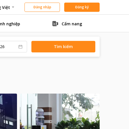
 Việt
Đăng nhập
Đăng ký
nh nghiệp
Cẩm nang
Tìm kiếm