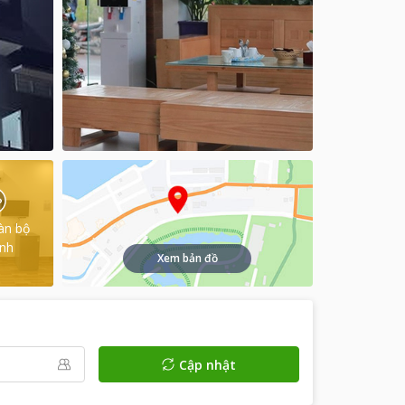
àn bộ
ình
Xem bản đồ
Cập nhật