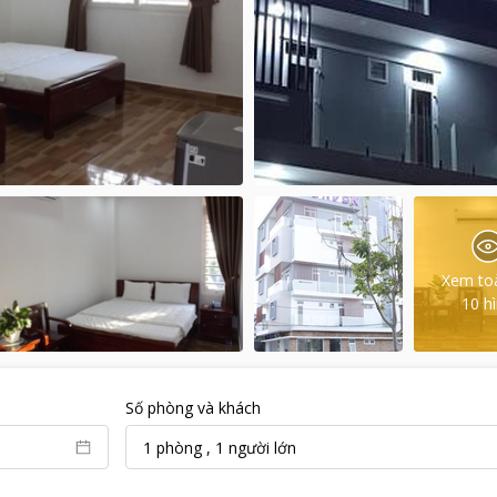
Xem to
10
h
Số phòng và khách
1
phòng
,
1
người lớn