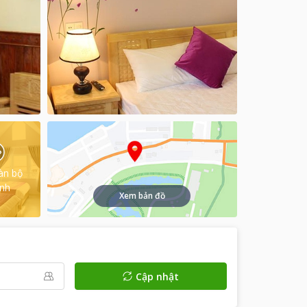
àn bộ
ình
Xem bản đồ
Cập nhật