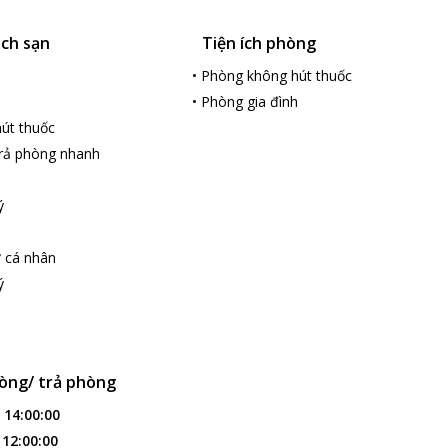
ách sạn
Tiện ích phòng
•
Phòng không hút thuốc
•
Phòng gia đình
út thuốc
rả phòng nhanh
ý
ợ cá nhân
ý
òng/ trả phòng
:
14:00:00
:
12:00:00