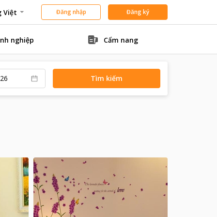
 Việt
Đăng nhập
Đăng ký
nh nghiệp
Cẩm nang
Tìm kiếm