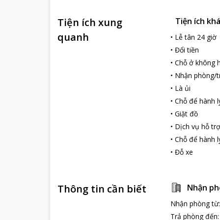
Tiện ích xung
Tiện ích kh
quanh
•
Lễ tân 24 giờ
•
Đổi tiền
•
Chỗ ở không h
•
Nhận phòng/t
•
Là ủi
•
Chỗ để hành l
•
Giặt đồ
•
Dịch vụ hỗ tr
•
Chỗ để hành l
•
Đỗ xe
Thông tin cần biết
Nhận ph
Nhận phòng từ
Trả phòng đến