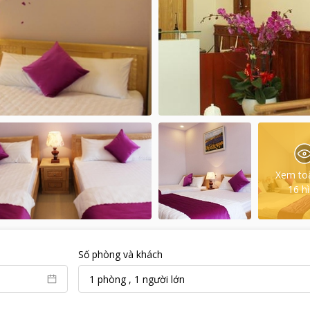
Xem to
16
h
Số phòng và khách
1
phòng
,
1
người lớn