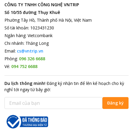
CÔNG TY TNHH CÔNG NGHỆ VNTRIP
Số 10/55 đường Thụy Khuê
Phường Tây Hồ, Thành phố Hà Nội, Việt Nam
Số tài khoản
:
1023431230
Ngân hàng
:
Vietcombank
Chi nhánh
:
Thăng Long
Email:
cs@vntrip.vn
Phòng:
096 326 6688
Vé:
094 752 6688
Du lịch thông minh
!
Đăng ký nhận tin để lên kế hoạch cho kỳ
nghỉ tới ngay từ bây giờ
:
Đăng ký