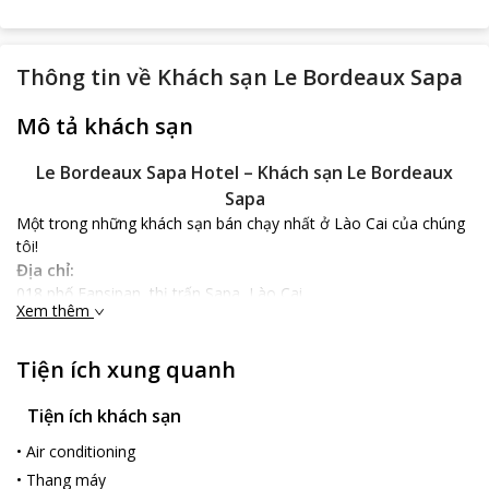
Thông tin về
Khách sạn Le Bordeaux Sapa
Mô tả khách sạn
Le Bordeaux Sapa Hotel – Khách sạn Le Bordeaux
Sapa
Một trong những khách sạn bán chạy nhất ở Lào Cai của chúng
tôi!
Địa chỉ:
018 phố Fansipan, thị trấn Sapa, Lào Cai
Xem thêm
Vị trí địa lý.
Tọa lạc tại vị trí thuận tiện trên cung đường đông đúc của trung
tâm thị trấn Sapa, Le Bordeaux Sapa Hotel chỉ cách vài sải chân
Tiện ích xung quanh
là đến nhà thờ đá, các địa điểm vui chơi và danh thắng khác
như vui chơi tại quảng trường Sapa chỉ cách 300 m, khám phá
Tiện ích khách sạn
thiên đường trên Núi Hàm Rồng cách 800 m, đến trạm cáp treo
•
Air conditioning
để chinh phục đỉnh Fansipan huyền thoại cách 1.9 km, ngắm
ruộng bậc thang – “đặc sản” của miền núi phía Bắc tại thị trấn
•
Thang máy