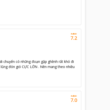
 được chế biến và trang trí tỉ mỉ, tinh tế.
7.2
nh di chuyển có những đoạn gập ghềnh rất khó đi
ng lũng đón gió CỰC LỚN . Nên mang theo nhiều
7.0