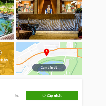
àn bộ
ình
Xem bản đồ
Cập nhật