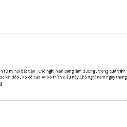
à hàng cũng khá đa dạng từ những món đặc sản khu vực, món Việt - Âu
iện tử nv hơi bất tiện . Chỗ nghỉ hiện đang làm đường , trong quá trì
ợc kín đáo , ko có cửa => ko thích điều này Chỗ nghỉ nằm ngay thu
ng