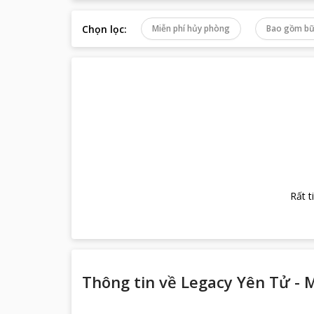
Chọn lọc
:
Miễn phí hủy phòng
Bao gồm bữ
Rất t
Thông tin về
Legacy Yên Tử - 