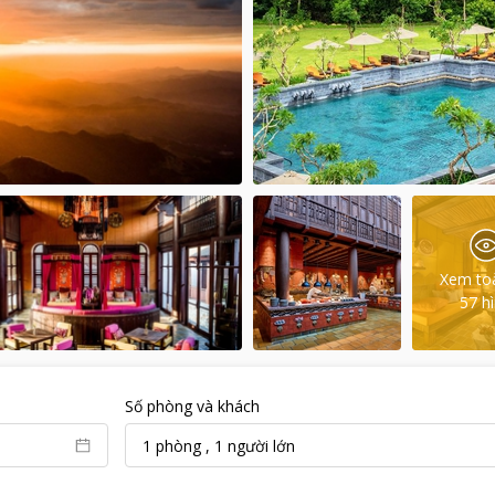
Xem to
57
h
Số phòng và khách
1
phòng
,
1
người lớn