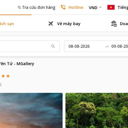
Tra cứu đơn hàng
Hotline
Tiếng
VND
ách sạn
Vé máy bay
Doa
Yên Tử - MGallery
)