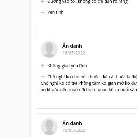
Đường vào tối, không có chỉ dẫn rõ ràng
Thực đơn của nh
Yên tĩnh
Ẩn danh
16/05/2022
Không gian yên tĩnh
Chỗ nghỉ ko cho hút thuốc , kể cả thuốc lá đ
Chỗ nghỉ ko có tivi Phòng tắm ko gian mở ko đư
áo khoắc nếu muốn đi tham quan kể cả buổi sá
Ẩn danh
16/05/2022