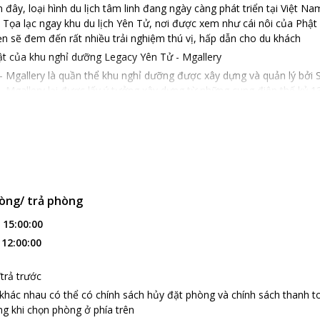
ây, loại hình du lịch tâm linh đang ngày càng phát triển tại Việt Na
. Tọa lạc ngay khu du lịch Yên Tử, nơi được xem như cái nôi của Phật
n sẽ đem đến rất nhiều trải nghiệm thú vị, hấp dẫn cho du khách
ật của khu nghỉ dưỡng Legacy Yên Tử - Mgallery
 Mgallery là quần thể khu nghỉ dưỡng được xây dựng và quản lý bởi So
 Mgallery lại được lấy ý tưởng xây dựng từ những cung điện thế kỷ 13
 Tây. Lối kiến trúc giúp du khách nhớ đến việc vua Trần Nhân Tông đ
nh núi Yên Tử cũng được cho là nơi vua đã tu hành và hóa Phật với 
khu nghỉ dưỡng Legacy Yên Tử - Mgallery nổi bật như một toàn thành 
cung điện xưa. Khi đặt chân đến với Legacy Yên Tử, du khách sẽ cảm
 cảnh, nội thất, đồ dùng cung được mô phỏng theo vật dụng xưa cũ. 
riêng, làm thủ công theo đúng phương thức truyền thống để tạo hiệu 
òng/ trả phòng
y Yên Tử - Mgallery gồm 133 phòng ở, toàn bộ được trang trí thiết k
:
15:00:00
hư cửa gỗ then cài, tường trấu, sợi đay được sắp đặt khéo léo tạo m
:
12:00:00
Hiện nay, khu nghỉ dưỡng đang cung cấp 4 hạng phòng chính:
erior
trả trước
luxe
 khác nhau có thể có chính sách hủy đặt phòng và chính sách thanh t
ior Suite
g khi chọn phòng ở phía trên