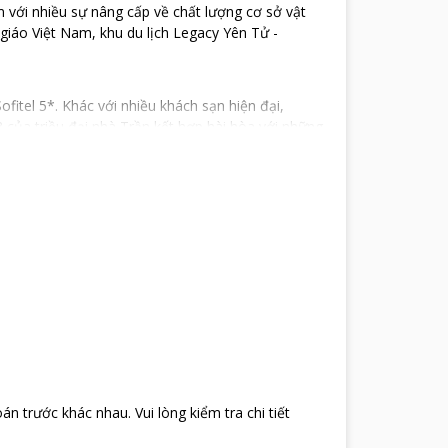
m với nhiều sự nâng cấp về chất lượng cơ sở vật
 giáo Việt Nam, khu du lịch Legacy Yên Tử -
fitel 5*. Khác với nhiều khách sạn hiện đại,
 của triều đại nhà Trần kết hợp hài hòa với những
ã lựa chọn Yên Tử làm nơi ở ẩn và tu hành. Am
nhiều chứng tích khảo cổ của một hệ thống Phật
với từng phân khu riêng biệt, có thành trong thành
 thấy như được du hành thời gian về 700 năm
Đặc biệt, toàn bộ nội thất của khu nghỉ dưỡng đều
quả thẩm mỹ chân thực nhất.
ế theo phong cách hoàng cung. Những chất liệu độc
ột không gian cổ xưa nhưng vẫn tiện nghi, thoải mái
oán trước khác nhau
.
Vui lòng kiểm tra chi tiết