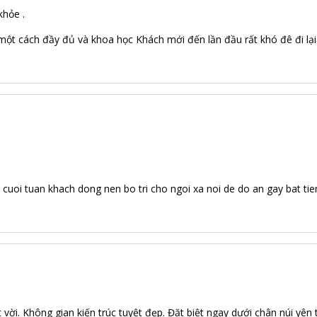
khỏe .
 một cách đầy đủ và khoa học Khách mới đến lần đầu rất khó đê đi lạ
uoi tuan khach dong nen bo tri cho ngoi xa noi de do an gay bat tie
 vời. Không gian kiến trúc tuyệt đẹp. Đặt biệt ngay dưới chân núi yên