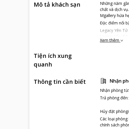
Mô tả khách sạn
Những năm gần đ
chất và dịch vụ
Mgallery hứa hẹ
Đặc điểm nổi b
Legacy Yên Tử -
Legacy Yên Tử -
Xem thêm
tiện ích phương
Ngọa Vân tại đỉ
Tiện ích xung
giáo tại đây.
Nhìn tổng thể, 
quanh
ngoài như một 
trước với khung
được thiết kế 
Thông tin cần biết
Nhận ph
Tổng thể Legac
Nhận phòng từ
đáo, tự nhiên n
Trả phòng đến
cho du khách. 
Hạng phòng Sup
Hủy đặt phòng/
Hạng phòng De
Các loại phòng
Hạng phòng Jun
chính sách phòn