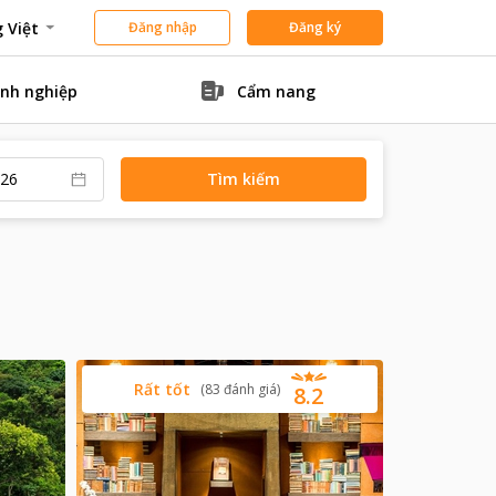
 Việt
Đăng nhập
Đăng ký
nh nghiệp
Cẩm nang
Tìm kiếm
Rất tốt
(
83
đánh giá
)
8.2