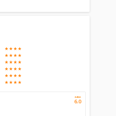
, đem đến không gian rộng rãi, thoải mái nghỉ ngơi
 sẽ hoàn toàn không có TV.
những tiện ích, hoạt động mới lạ vô cùng hấp dẫn.
o sáng sớm sẽ giúp bạn xua tan mọi căng thẳng, mệt
ách lưu trú. Chỉ với 15 phút mỗi ngày, bạn đã có
đến một không gian nghỉ dưỡng, thưởng thức
khúc được thể hiện bởi những nghệ dân đàn tranh
hông thể bỏ qua. Tại đây, thành bể được trang trí
ng đình cổ kính.
6.0
iền Quang hoặc nhà hàng Quang Thọ. Tại đây,
ến bởi bếp trưởng người Pháp giàu kinh nghiệm.