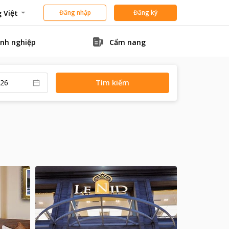
 Việt
Đăng nhập
Đăng ký
nh nghiệp
Cẩm nang
Tìm kiếm