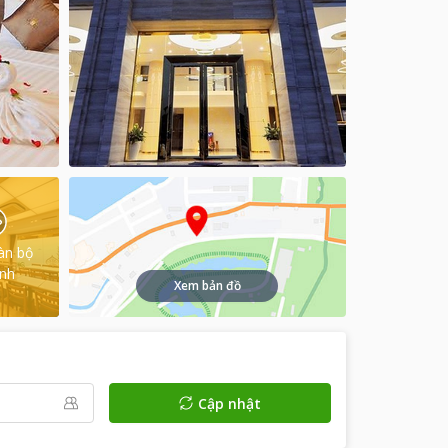
àn bộ
ình
Xem bản đồ
Cập nhật