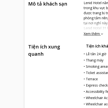
Mô tả khách sạn
Lenid Hotel nằ
trong khu vực 
được trang bị t
phòng tắm riên
tại nơi nghỉ n
Lenid Hotel 31 
Xem thêm
Tiện ích xung
Tiện ích kh
quanh
•
Lễ tân 24 giờ
•
Thang máy
•
Smoking area
•
Ticket assista
•
Terrace
•
Express check
•
Accessibility 
•
Wheelchair Ac
•
Wheelchair ac