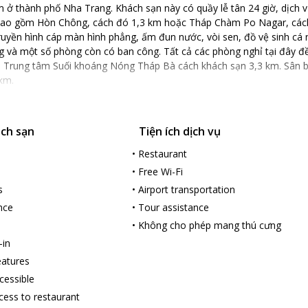
m ở thành phố Nha Trang. Khách sạn này có quầy lễ tân 24 giờ, dịch 
bao gồm Hòn Chông, cách đó 1,3 km hoặc Tháp Chàm Po Nagar, cách 
ruyền hình cáp màn hình phẳng, ấm đun nước, vòi sen, đồ vệ sinh cá
g và một số phòng còn có ban công. Tất cả các phòng nghỉ tại đây đ
ày. Trung tâm Suối khoáng Nóng Tháp Bà cách khách sạn 3,3 km. Sân 
km.
ách sạn
Tiện ích dịch vụ
•
Restaurant
•
Free Wi-Fi
s
•
Airport transportation
nce
•
Tour assistance
•
Không cho phép mang thú cưng
-in
features
cessible
cess to restaurant