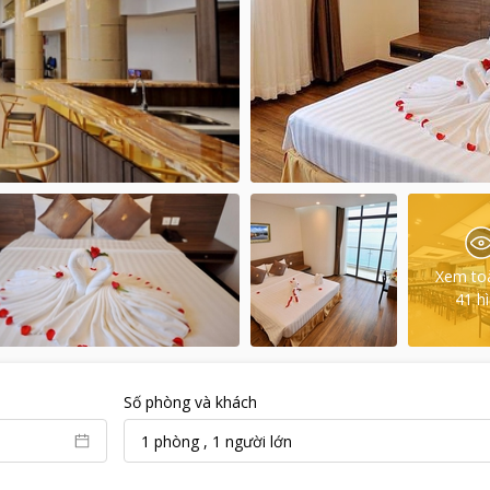
Xem to
41
h
Số phòng và khách
1
phòng
,
1
người lớn