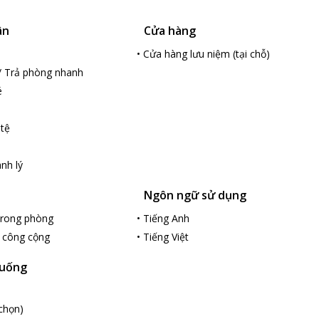
ân
Cửa hàng
•
Cửa hàng lưu niệm (tại chỗ)
/ Trả phòng nhanh
é
 tệ
nh lý
Ngôn ngữ sử dụng
 trong phòng
•
Tiếng Anh
c công cộng
•
Tiếng Việt
 uống
chọn)