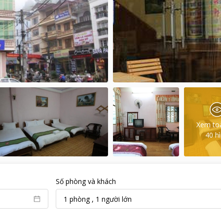
Xem to
40
h
Số phòng và khách
1
phòng
,
1
người lớn