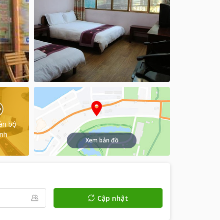
àn bộ
ình
Xem bản đồ
Cập nhật