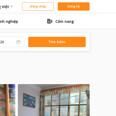
 Việt
Đăng nhập
Đăng ký
nh nghiệp
Cẩm nang
Tìm kiếm