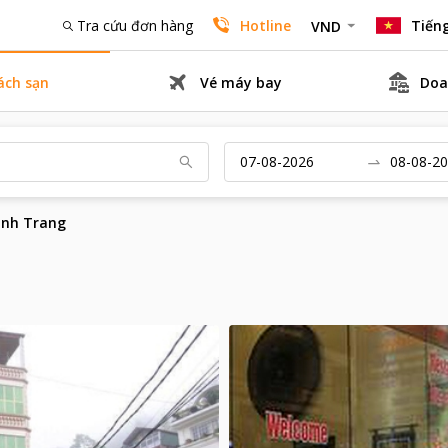
Tra cứu đơn hàng
Hotline
Tiếng
VND
ách sạn
Vé máy bay
Doa
inh Trang