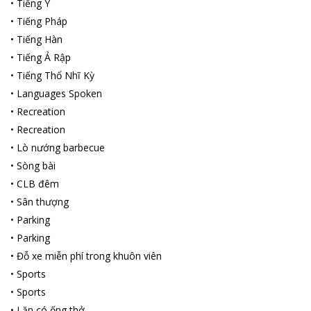
•
Tiếng Ý
•
Tiếng Pháp
•
Tiếng Hàn
•
Tiếng Ả Rập
•
Tiếng Thổ Nhĩ Kỳ
•
Languages Spoken
•
Recreation
•
Recreation
•
Lò nướng barbecue
•
Sòng bài
•
CLB đêm
•
Sân thượng
•
Parking
•
Parking
•
Đỗ xe miễn phí trong khuôn viên
•
Sports
•
Sports
•
Lặn có ống thở