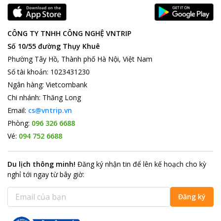
CÔNG TY TNHH CÔNG NGHỆ VNTRIP
Số 10/55 đường Thụy Khuê
Phường Tây Hồ, Thành phố Hà Nội, Việt Nam
Số tài khoản
:
1023431230
Ngân hàng
:
Vietcombank
Chi nhánh
:
Thăng Long
Email:
cs@vntrip.vn
Phòng:
096 326 6688
Vé:
094 752 6688
Du lịch thông minh
!
Đăng ký nhận tin để lên kế hoạch cho kỳ
nghỉ tới ngay từ bây giờ
:
Đăng ký