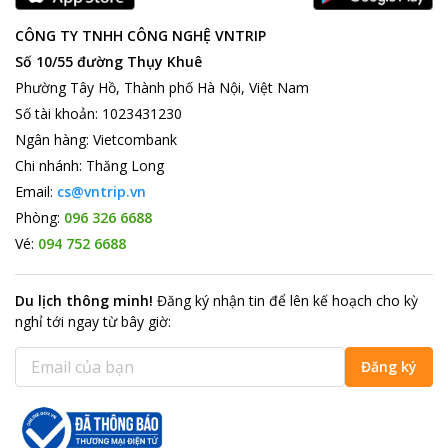
CÔNG TY TNHH CÔNG NGHỆ VNTRIP
Số 10/55 đường Thụy Khuê
Phường Tây Hồ, Thành phố Hà Nội, Việt Nam
Số tài khoản
:
1023431230
Ngân hàng
:
Vietcombank
Chi nhánh
:
Thăng Long
Email:
cs@vntrip.vn
Phòng:
096 326 6688
Vé:
094 752 6688
Du lịch thông minh
!
Đăng ký nhận tin để lên kế hoạch cho kỳ
nghỉ tới ngay từ bây giờ
:
Đăng ký