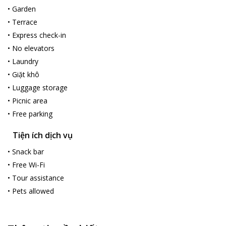
•
Garden
•
Terrace
•
Express check-in
•
No elevators
•
Laundry
•
Giặt khô
•
Luggage storage
•
Picnic area
•
Free parking
Tiện ích dịch vụ
•
Snack bar
•
Free Wi-Fi
•
Tour assistance
•
Pets allowed