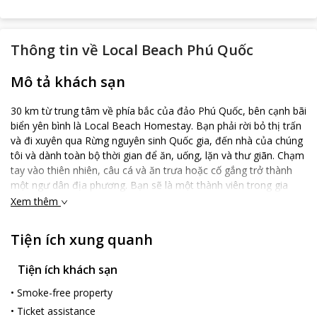
Thông tin về
Local Beach Phú Quốc
Mô tả khách sạn
30 km từ trung tâm về phía bắc của đảo Phú Quốc, bên cạnh bãi
biển yên bình là Local Beach Homestay. Bạn phải rời bỏ thị trấn
và đi xuyên qua Rừng nguyên sinh Quốc gia, đến nhà của chúng
tôi và dành toàn bộ thời gian để ăn, uống, lặn và thư giãn. Chạm
tay vào thiên nhiên, câu cá và ăn trưa hoặc cố gắng trở thành
một ngư dân địa phương. Bạn sẽ là một thành viên trong gia
đình chúng tôi với một ngày sống không thể đơn giản hơn.
Xem thêm
Tiện ích xung quanh
Tiện ích khách sạn
•
Smoke-free property
•
Ticket assistance