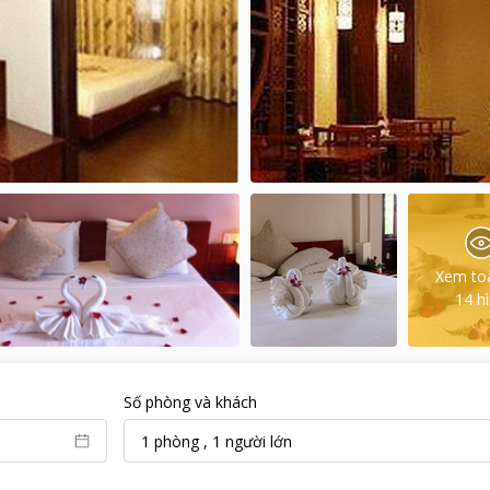
Xem to
14
h
Số phòng và khách
1
phòng
,
1
người lớn