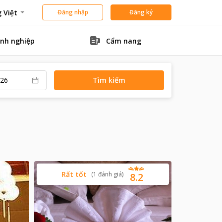
 Việt
Đăng nhập
Đăng ký
nh nghiệp
Cẩm nang
Tìm kiếm
Rất tốt
(
1
đánh giá
)
8.2