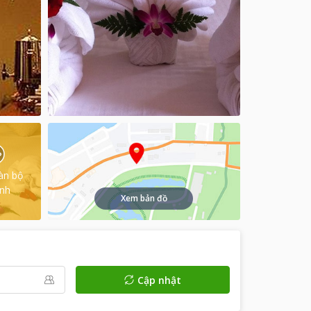
àn bộ
ình
Xem bản đồ
Cập nhật