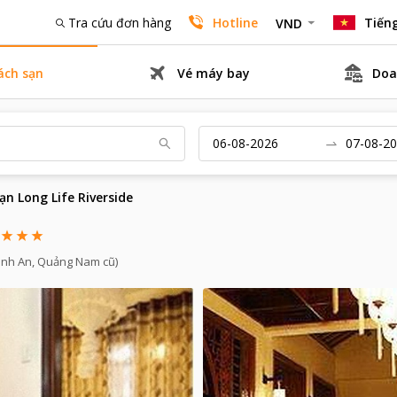
Tra cứu đơn hàng
Hotline
Tiếng
VND
ách sạn
Vé máy bay
Doa
ạn Long Life Riverside
e
inh An, Quảng Nam cũ)