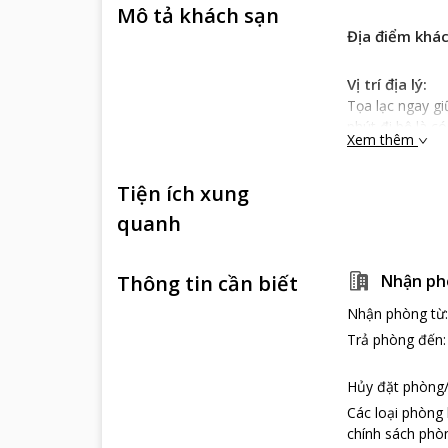
Mô tả khách sạn
Địa điểm khá
Vị trí địa lý:
Tọa lạc ngay g
phút đi bộ là 
Xem thêm
với nhiều cửa 
nhân tài hoa.
Tiện ích xung
Du khách có th
từ. Nằm cách s
quanh
xe để đến thăm
Đặc điểm khá
Thông tin cần biết
Nhận ph
Cái tên
Long Li
mạnh mẽ vươn t
Nhận phòng từ
trẻ trung năng 
Trả phòng đến
khách sạn luôn 
Dịch vụ khách
Hủy đặt phòng/
Long Life Rive
Các loại phòng
đầy đủ các loạ
chính sách phòn
làm chủ đạo tạ