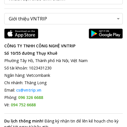
CÔNG TY TNHH CÔNG NGHỆ VNTRIP
Số 10/55 đường Thụy Khuê
Phường Tây Hồ, Thành phố Hà Nội, Việt Nam
Số tài khoản
:
1023431230
Ngân hàng
:
Vietcombank
Chi nhánh
:
Thăng Long
Email:
cs@vntrip.vn
Phòng:
096 326 6688
Vé:
094 752 6688
Du lịch thông minh
!
Đăng ký nhận tin để lên kế hoạch cho kỳ
nghỉ tới ngay từ bây giờ
: