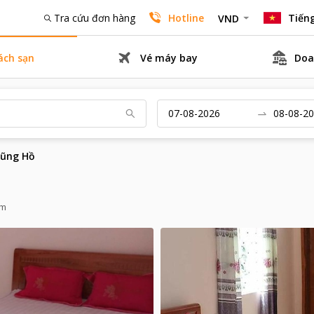
Tra cứu đơn hàng
Hotline
Tiếng
VND
ách sạn
Vé máy bay
Doa
Lũng Hồ
am