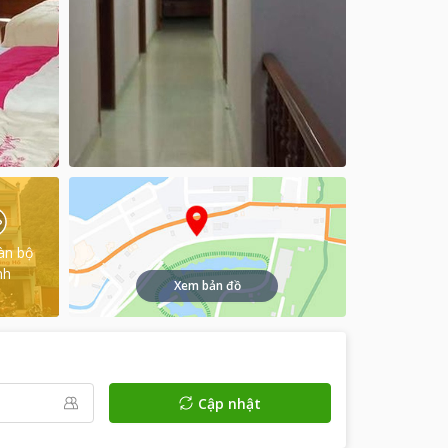
àn bộ
nh
Xem bản đồ
Cập nhật