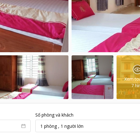
Xem to
7
hì
Số phòng và khách
1
phòng
,
1
người lớn