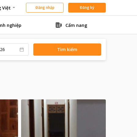
 Việt
Đăng nhập
Đăng ký
nh nghiệp
Cẩm nang
Tìm kiếm