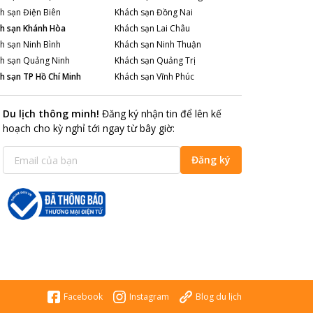
h sạn
Điện Biên
Khách sạn
Đồng Nai
h sạn
Khánh Hòa
Khách sạn
Lai Châu
h sạn
Ninh Bình
Khách sạn
Ninh Thuận
h sạn
Quảng Ninh
Khách sạn
Quảng Trị
h sạn
TP Hồ Chí Minh
Khách sạn
Vĩnh Phúc
Du lịch thông minh
!
Đăng ký nhận tin để lên kế
hoạch cho kỳ nghỉ tới ngay từ bây giờ
:
Đăng ký
Facebook
Instagram
Blog du lịch