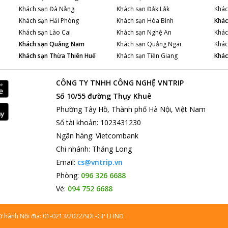
Khách sạn
Đà Nẵng
Khách sạn
Đắk Lắk
Khác
Khách sạn
Hải Phòng
Khách sạn
Hòa Bình
Khác
Khách sạn
Lào Cai
Khách sạn
Nghệ An
Khác
Khách sạn
Quảng Nam
Khách sạn
Quảng Ngãi
Khác
Khách sạn
Thừa Thiên Huế
Khách sạn
Tiền Giang
Khác
CÔNG TY TNHH CÔNG NGHỆ VNTRIP
Số 10/55 đường Thụy Khuê
Phường Tây Hồ, Thành phố Hà Nội, Việt Nam
Số tài khoản
:
1023431230
Ngân hàng
:
Vietcombank
Chi nhánh
:
Thăng Long
Email:
cs@vntrip.vn
Phòng:
096 326 6688
Vé:
094 752 6688
lữ hành Nội địa: 01-0213/2022/SDL-GP LHNĐ